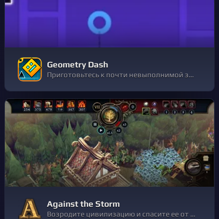
Geometry Dash
Приготовьтесь к почти невыполнимой задаче в мире Geometry Dash. Доведите свои навыки до предела, прыгая, летая и прокладывая себе путь через опасные проходы и колючие препятствия.
Against the Storm
Возродите цивилизацию и спасите ее от смертоносных дождей в градостроительном симуляторе в мире темного фэнтези. В роли наместника королевы возглавьте людей, бобров, ящеров, лис и гарпий и подчините себе природу.