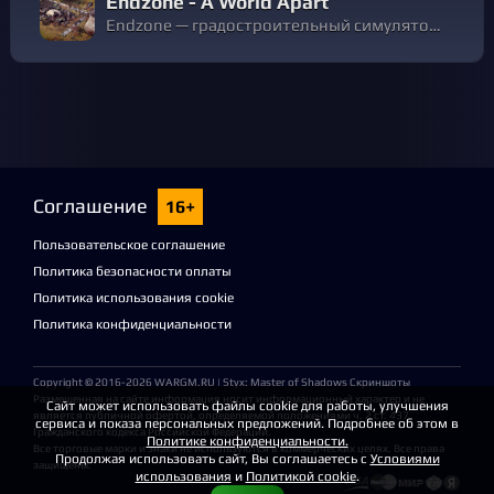
Endzone - A World Apart
Endzone — градостроительный симулятор о возрождении цивилизации после ядерной катастрофы. Дайте дом своим согражданам и помогите им выжить на руинах старого мира, невзирая на радиацию, ядовитые дожди, песчаные бури и засухи.
Соглашение
16+
Пользовательское соглашение
Политика безопасности оплаты
Политика использования cookie
Политика конфиденциальности
Copyright © 2016-2026
WARGM.RU
| Styx: Master of Shadows Скриншоты
Размещенная на сайте информация носит информационный характер и не
Сайт может использовать файлы cookie для работы, улучшения
является публичной офертой, определяемой положениями ч. 2 ст. 437
сервиса и показа персональных предложений. Подробнее об этом в
Гражданского кодекса Российской Федерации.
Политике конфиденциальности.
Все торговые марки и знаки не используются в коммерческих целях. Все права
Продолжая использовать сайт, Вы соглашаетесь с
Условиями
защищены.
использования
и
Политикой cookie
.