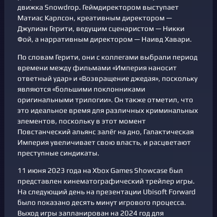
движка Snowdrop. Геймдиректором выступает
Матиас Карлсон, креативным директором —
Джулиан Герити, ведущим сценаристом — Никки
Фой, а нарративным директором — Наивд Хавари.
По словам Герити, они с коллегами выбрали период
времени между фильмами «Империя наносит
ответный удар» и «Возвращение джедая», поскольку
являются «большими поклонниками
оригинальными трилогии». Он также отметил, что
это идеальное время для различных криминальных
элементов, поскольку в этот момент
Повстанческий альянс залёг на дно, Галактическая
Империя увеличивает свою власть, и расцветают
преступные синдикаты.
11 июня 2023 года на Xbox Games Showcase был
представлен кинематографический трейлер игры.
На следующий день на презентации Ubisoft Forward
было показано десять минут игрового процесса.
Выход игры запланирован на 2024 год для