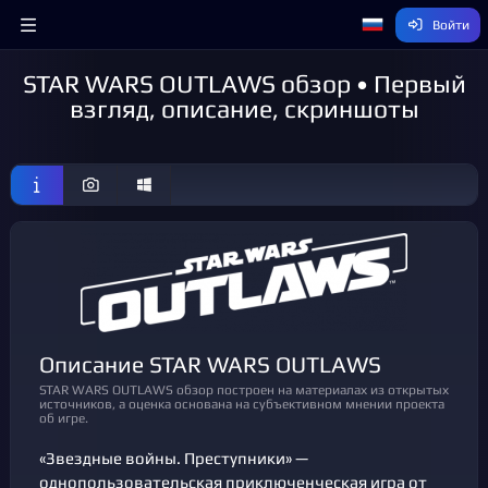
Войти
STAR WARS OUTLAWS обзор • Первый
взгляд, описание, скриншоты
Описание STAR WARS OUTLAWS
STAR WARS OUTLAWS обзор построен на материалах из открытых
источников, а оценка основана на субъективном мнении проекта
об игре.
«Звездные войны. Преступники» —
однопользовательская приключенческая игра от