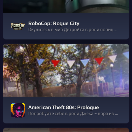
RoboCop: Rogue City
Окунитесь в мир Детройта в роли полицейского
American Theft 80s: Prologue
Попробуйте себя в роли Джека – вора из 1980-х. Хватайте все подряд – видео- и аудио-кассеты и прочие винтажные штуки в прологе игры American Theft 80s! Последняя игра от разработчиков THIEF SIMULATOR.