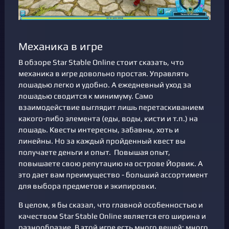
Механика в игре
В обзоре Star Stable Online стоит сказать, что
механика в игре довольно простая. Управлять
лошадью легко и удобно. А ежедневный уход за
лошадью сводится к минимуму. Само
взаимодействие выглядит лишь перетаскиванием
какого-либо элемента (еды, воды, кисти и т.п.) на
лошадь. Квесты интересны, забавны, хоть и
линейны. Но за каждый пройденный квест вы
получаете деньги и опыт. Повышая опыт,
повышаете свою репутацию на острове Йорвик. А
это дает вам преимущество - больший ассортимент
для выбора предметов и экипировки.
В целом, я бы сказал, что главной особенностью и
качеством Star Stable Online является его ширина и
разнообразие. В этой игре есть много вещей: много