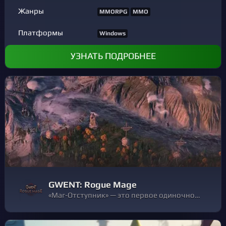
Жанры
MMORPG
MMO
Платформы
Windows
УЗНАТЬ ПОДРОБНЕЕ
GWENT: Rogue Mage
«Маг-Отступник» — это первое одиночное дополнение ГВИНТА, карточной игры по вселенной «Ведьмака». Здесь лучшие элементы стратегии и жанра roguelike сочетаются с карточными сражениями и составлением колод.