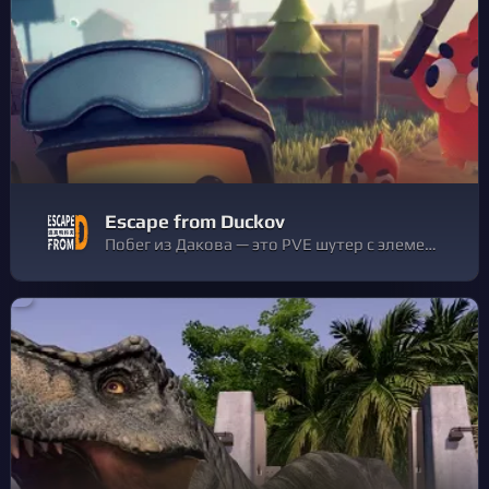
Escape from Duckov
Побег из Дакова — это PVE шутер с элементами сбора ресурсов - в мире уток! Собирай ресурсы, строй своё убежище и улучшай снаряжение в мире Дакова. Начни с нуля и добейся вершины. Перехитри враждебных уток, выживи или хотя бы выберись живым.