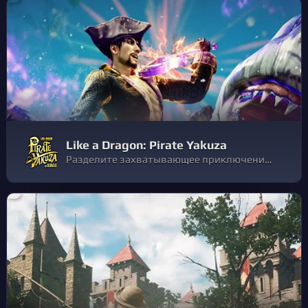
Like a Dragon: Pirate Yakuza
Разделите захватывающее приключение бывшего якудзы, а ныне пиратского капитана. Присоединитесь к его команде, которая участвует в захватывающих боях на суше и на море в поисках потерянных воспоминаний и легендарного сокровища.