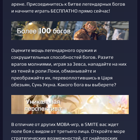
арене. Присоединитесь к битве легендарных богов
и начните играть БЕСПЛАТНО прямо сейчас!
Оцените мощь легендарного оружия и
сокрушительных способностей богов. Разите
врагов молниями, играя за Зевса, нападайте на них
из теней в роли Локи, обманывайте и
преображайте их, перевоплотившись в Царя
обезьян, Сунь Укуна. Какого бога вы выберете?
В отличие от других MOBA-игр, в SMITE вас ждет
поле боя с видом от третьего лица. Откройте море
стратегических возможностей, от снайперских