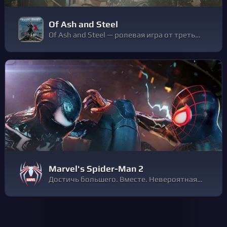
Of Ash and Steel
Of Ash and Steel — ролевая игра от третьего лица с открытым миром в духе классических представителей жанра, но с современным дизайном. Исследуйте земли некогда цветущего острова, улучшайте боевые навыки и выживайте в беспощадном королевстве Семи.
Marvel's Spider-Man 2
Достичь большего. Вместе. Невероятная сила симбиота становится серьезным вызовом для Питера Паркера и Майлза Моралеса. В этой части знаменитой франшизы им предстоит искать баланс между личной жизнью, дружбой и долгом, призывающим помогать людям.