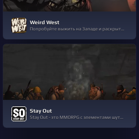
Weird West
Попробуйте выжить на Западе и раскрыть его тайны. Обратитесь к сплетению судеб необычных героев в захватывающем симуляторе от соавторов Dishonored и Prey.
Stay Out
Stay Out - это MMORPG с элементами шутера, в основу которого лег дух сталкерства - исследования таинственных, забытых и заброшенных человечеством, участков планеты.