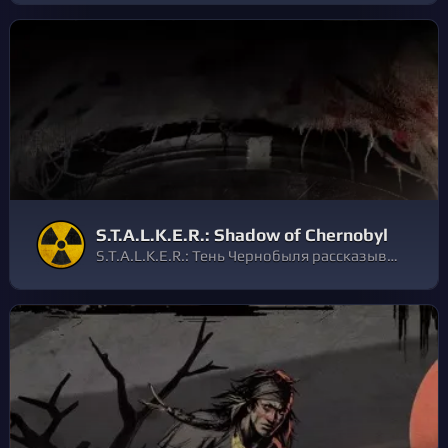
S.T.A.L.K.E.R.: Shadow of Chernobyl
S.T.A.L.K.E.R.: Тень Чернобыля рассказывает о выживании в Зоне – крайне опасном месте, где нужно бояться не только радиации, аномалий и смертоносных существ, но и других "сталкеров", преследующих собственные цели.