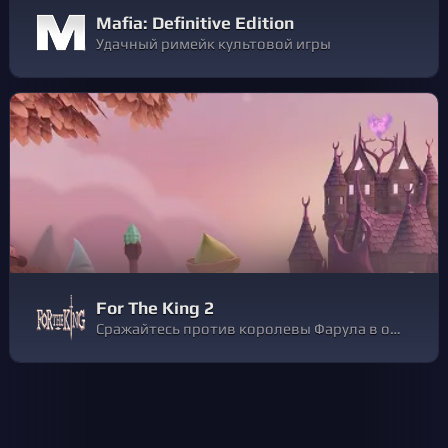
Mafia: Definitive Edition
Удачный римейк культовой игры
For The King 2
Сражайтесь против королевы Фарула в одиночку или в составе группы из четырех игроков в продолжении For The King — знаменитой и популярной пошаговой настольной roguelite-RPG. Сможете ли вы разгадать ужасную тайну когда-то всеми любимой королевы?