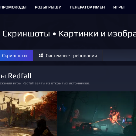
ПРОМОКОДЫ
РОЗЫГРЫШИ
ГЕНЕРАТОР ИМЕН
ИГРЫ
l Скриншоты • Картинки и изоб
Скриншоты
Системные требования
ы Redfall
ажения игры Redfall взяты из открытых источников.