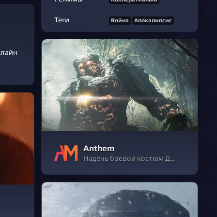
Теги
Война
Апокалипсис
нлайн
Anthem
Надень боевой костюм Джавелин