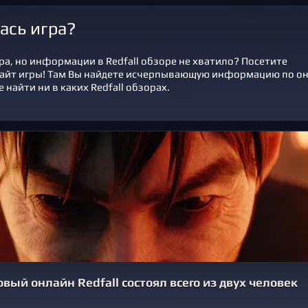
ась игра?
ра, но информации в Redfall обзоре не хватило? Посетите
айт игры! Там Вы найдете исчерпывающую информацию по о
е найти ни в каких Redfall обзорах.
вый онлайн Redfall состоял всего из двух человек