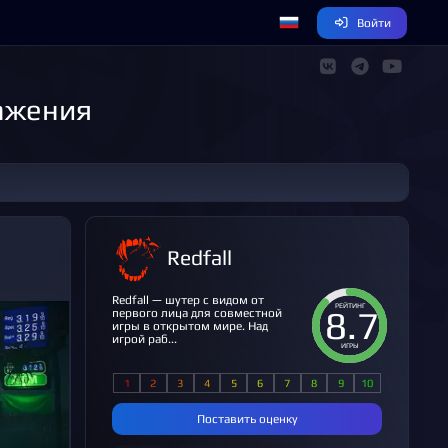
Войти
ражения
Redfall
Redfall — шутер с видом от
РЕЙТИНГ
8.7
первого лица для совместной
игры в открытом мире. Над
игрой раб...
ИГРЫ
Поставить оценку