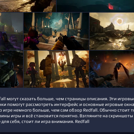
ll могут сказать больше, чем страницы описания. Эти игровы
нки помогут рассмотреть интерфейс и основные игровые окна
о игре немного больше, чем сам обзор Redfall. Обычно стоит 
рины игры и всё становится понятно. Взгляните на скриншоты
 для себя, стоит ли игра внимания. Redfall