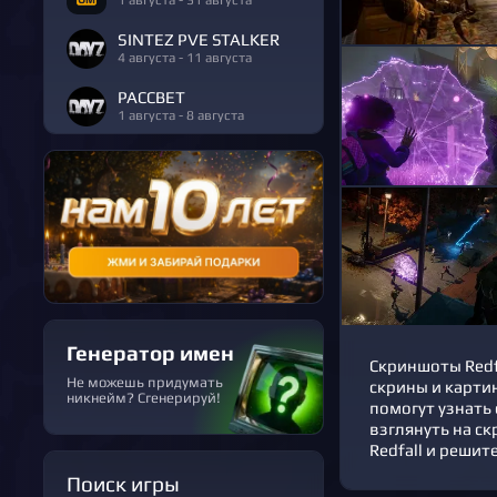
SINTEZ PVE STALKER
4 августа - 11 августа
РАССВЕТ
1 августа - 8 августа
Генератор имен
Скриншоты Redfa
Не можешь придумать
скрины и карти
никнейм? Сгенерируй!
помогут узнать 
взглянуть на ск
Redfall и решите
Поиск игры