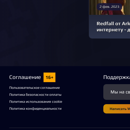
2 фев. 2023
Redfall от A
интернету -
Соглашение
Поддержк
16+
Пользовательское соглашение
Мы на с
Политика безопасности оплаты
Политика использования cookie
Политика конфиденциальности
Написать 