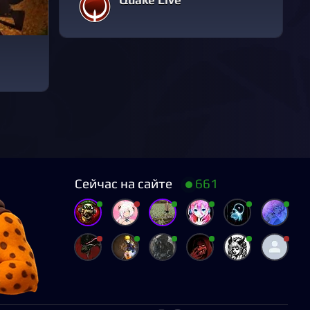
Quake Live
Сейчас на сайте
661