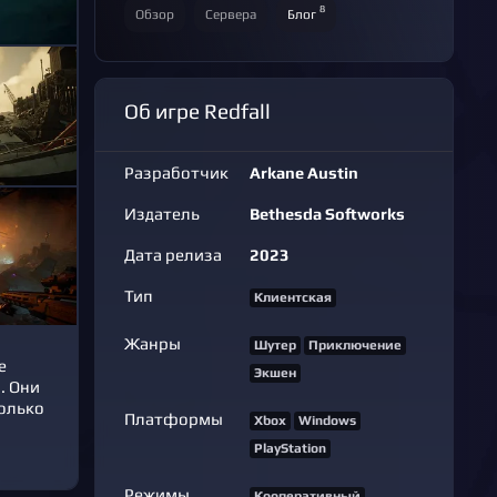
8
Обзор
Сервера
Блог
Об игре Redfall
Разработчик
Arkane Austin
Издатель
Bethesda Softworks
Дата релиза
2023
Тип
Клиентская
Жанры
Шутер
Приключение
е
Экшен
. Они
только
Платформы
Xbox
Windows
PlayStation
Режимы
Кооперативный