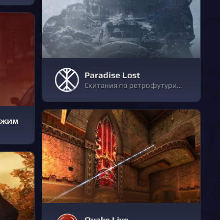
Paradise Lost
Скитания по ретрофутуристическому бункеру
режим