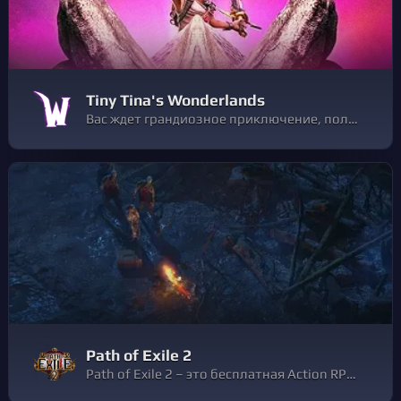
Tiny Tina's Wonderlands
Вас ждет грандиозное приключение, полное шуток, чудес и крупнокалиберных стволов! Создайте мультиклассового героя и отправляйтесь грабить, стрелять, рубить и колдовать. Ваша задача – остановить деспотичного Повелителя драконов.
Path of Exile 2
Path of Exile 2 – это бесплатная Action RPG следующего поколения от Grinding Gear Games, с совместным режимом до шести игроков. Спустя годы после событий оригинальной Path of Exile, вы возвратитесь в мрачный мир Рэкласта и будете искать способ положить конец разрастающейся порче.