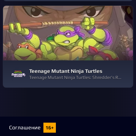
Teenage Mutant Ninja Turtles
Teenage Mutant Ninja Turtles: Shredder’s Revenge — это яркий, сделанный с любовью скроллер в жанре beat ’em up, в основе которого лежит легендарный образ черепашек из 1987 года. Эта игра — дань уважения классическим играм о черепашках, таким как Turtles In Time.
Соглашение
16+