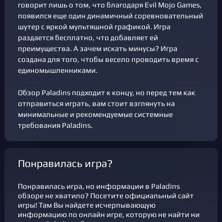
говорит лишь о том, что благодаря Evil Mojo Games,
появился еще один динамичный соревновательный
шутер с яркой мультяшной графикой. Игра
раздается бесплатно, что добавляет ей
преимущества. А зачем искать минусы? Игра
создана для того, чтобы весело проводить время с
единомышленниками.
Обзор Paladins подходит к концу, но перед тем как
отправиться играть, вам стоит взглянуть на
минимальные и рекомендуемые системные
требования Paladins.
Понравилась игра?
Понравилась игра, но информации в Paladins
обзоре не хватило? Посетите официальный сайт
игры! Там Вы найдете исчерпывающую
информацию по онлайн игре, которую не найти ни