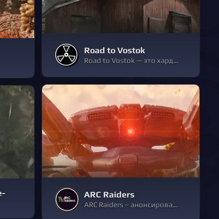
Road to Vostok
Road to Vostok — это хардкорная игра на выживание для одного игрока, действие которой происходит в постапокалиптической приграничной зоне между Финляндией и Россией.
e-
ARC Raiders
ARC Raiders – анонсированная многопользовательская игра жанра extraction adventure, действие которой разворачивается в суровом будущем на Земле, атакованной загадочными механическими захватчиками ARC.