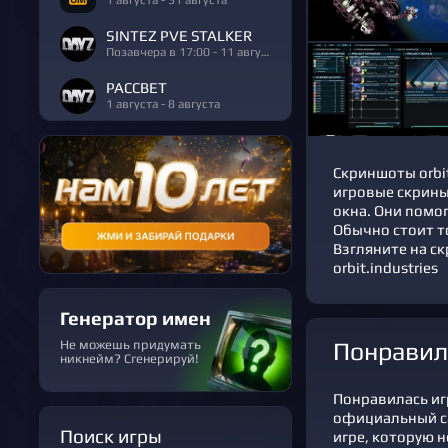
SINTEZ PVE STALKER
Позавчера в 17:00 - 11 августа
РАССВЕТ
1 августа - 8 августа
Скриншоты orbit
игровые скрины
окна. Они помог
Обычно стоит то
Взгляните на ск
orbit.industries
Генератор имен
Не можешь придумать
Понравил
никнейм? Сгенерируй!
Понравилась игр
официальный с
Поиск игры
игре, которую не