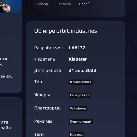
4
Обзор
Сервера
Блог
Об игре orbit.industries
Разработчик
LAB132
овые
Издатель
Klabater
s.
Дата релиза
21 апр. 2022
мания.
Тип
Клиентская
Жанры
Симулятор
Платформы
Windows
Режимы
Одиночный
тите
нлайн
Теги
Космос