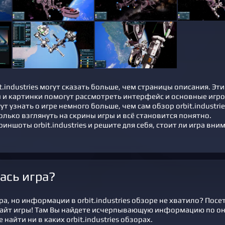
.industries могут сказать больше, чем страницы описания. Эти
 и картинки помогут рассмотреть интерфейс и основные игр
ут узнать о игре немного больше, чем сам обзор orbit.industrie
лько взглянуть на скрины игры и всё становится понятно.
риншоты orbit.industries и решите для себя, стоит ли игра вни
ась игра?
а, но информации в orbit.industries обзоре не хватило? Посе
айт игры! Там Вы найдете исчерпывающую информацию по о
 найти ни в каких orbit.industries обзорах.