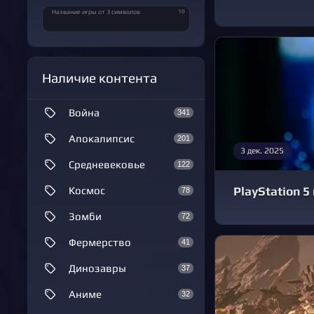
10
Название игры от 3 символов
Наличие контента
Война
341
Апокалипсис
201
3 дек. 2025
Средневековье
122
PlayStation 
Космос
78
Зомби
72
Фермерство
41
Динозавры
37
Аниме
32