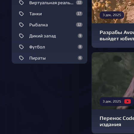
Виртуальная реальность
22
Танки
17
3 дек. 2025
Рыбалка
12
Разрабы Avow
Дикий запад
9
выйдет юбил
Футбол
8
Пираты
6
3 дек. 2025
Перенос Code 
издания