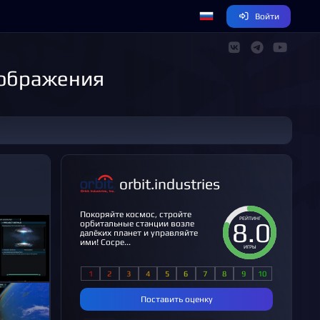
Войти
изображения
orbit.industries
Покоряйте космос, стройте
РЕЙТИНГ
8.0
орбитальные станции возле
далёких планет и управляйте
ими! Сосре...
ИГРЫ
Поставить оценку