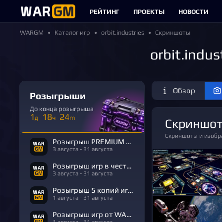
РЕЙТИНГ
ПРОЕКТЫ
НОВОСТИ
WARGM
Каталог игр
orbit.industries
Скриншоты
orbit.indu
Обзор
Розыгрыши
До конца розыгрыша
1
18
24
д
ч
m
Скриншот
Скриншоты и изобра
Розыгрыш PREMIUM в честь Дня Рождения
3 августа - 31 августа
Розыгрыш игр в честь Дня Рождения
3 августа - 31 августа
Розыгрыш 5 копий игры R.E.P.O.
1 августа - 31 августа
Розыгрыш игр от WARGM
1 августа - 31 августа