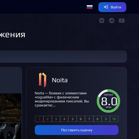
Войти
ажения
Noita
Noita — боевик с элементами
РЕЙТИНГ
8.0
«roguelike» с физическим
моделированием пикселей. Вы
сражаетес...
ИГРЫ
Поставить оценку