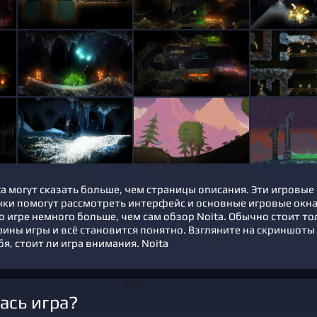
a могут сказать больше, чем страницы описания. Эти игровые
нки помогут рассмотреть интерфейс и основные игровые окна
о игре немного больше, чем сам обзор Noita. Обычно стоит то
рины игры и всё становится понятно. Взгляните на скриншоты 
бя, стоит ли игра внимания. Noita
ась игра?