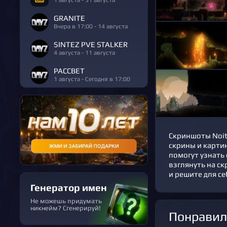
GRANITE
Вчера в 17:00 - 14 августа
SINTEZ PVE STALKER
4 августа - 11 августа
РАССВЕТ
1 августа - Сегодня в 17:00
Скриншоты Noit
скрины и карти
помогут узнать 
взглянуть на ск
и решите для се
Генератор имен
Не можешь придумать
никнейм? Сгенерируй!
Понравил