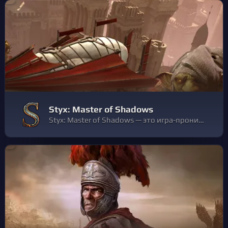
Styx: Master of Shadows
Styx: Master of Shadows — это игра-проникновение с элементами ролевой игры, действие которой происходит в темной фэнтезийной вселенной, где вы крадетесь, крадете и убиваете, играя за Стикса, двухвекового гоблина.