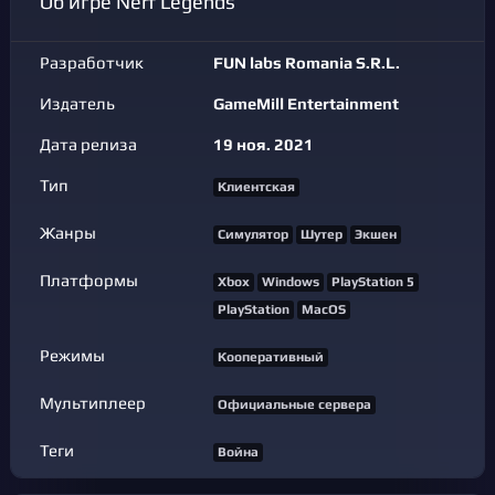
Об игре Nerf Legends
Разработчик
FUN labs Romania S.R.L.
Издатель
GameMill Entertainment
Дата релиза
19 ноя. 2021
Тип
Клиентская
Жанры
Симулятор
Шутер
Экшен
Платформы
Xbox
Windows
PlayStation 5
PlayStation
MacOS
Режимы
Кооперативный
Мультиплеер
Официальные сервера
Теги
Война