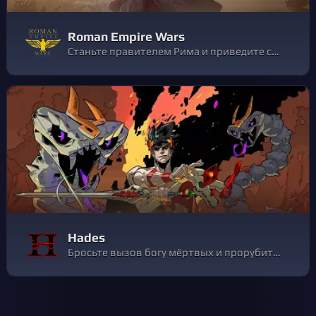
Roman Empire Wars
Станьте правителем Рима и приведите свои Легионы к победе. Сразитесь с инопланетными армиями и сокрушите врагов в тактической стратегической игре. Да откроется Европе слава Римской Империи.
Hades
Бросьте вызов богу мёртвых и прорубите себе путь из Подземного мира в игре в жанрах «рогалик» и «данжен-кроулер» от создателей Bastion, Transistor и Pyre.