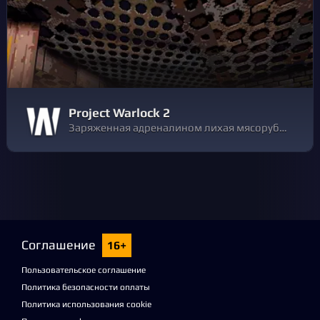
Project Warlock 2
Заряженная адреналином лихая мясорубка в стиле ретро, доверху набитая магией, демонами, вертикальными площадками, 3D-графикой и 2D-элементами под аккомпанемент тяжелого металла. Project Warlock II – взрывное продолжение бумер-шутера, вдохновленного Quake и Doom 64, о котором вы стеснялись попросить.
Соглашение
16+
Пользовательское соглашение
Политика безопасности оплаты
Политика использования cookie