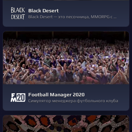
Black Desert
Black Desert — это песочница, MMORPG с живым миром. Участвуйте в динамичных, насыщенных действиями боях, охотьтесь на монстров и огромных боссов, сражайтесь с друзьями в гильдии, чтобы осадить узлы и завоевать замки, тренируйте свои жизненные навыки.
Football Manager 2020
Симулятор менеджера футбольного клуба