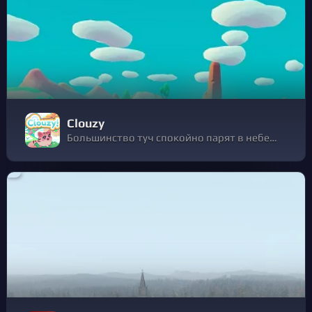
Clouzy
Большинство туч спокойно парят в небесах, но эти милашки требуют ухода в своеобразном детсаде! Исследуйте мир, собирайте вкуснейшие фрукты и готовьте различные блюда в этой милой и доброй игре-ферме.