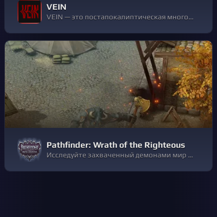
VEIN
VEIN — это постапокалиптическая многопользовательская песочница с элементами выживания. Собирайте припасы для выживания, исследуйте заброшенные здания, защищайте свой дом и восстанавливайте общество, будь то в одиночку или вместе с друзьями.
Pathfinder: Wrath of the Righteous
Исследуйте захваченный демонами мир в новой эпической ролевой игре от создателей культовой Pathfinder: Kingmaker. Познайте суть добра и зла, узнайте истинную цену власти и станьте Мифическим Героем, способным на подвиги, превосходящие ожидания смертных.