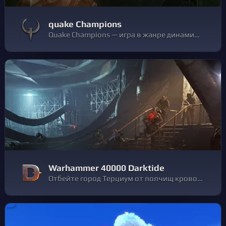
quake Champions
Quake Champions — игра в жанре динамичного многопользовательского шутера, который появился 20 лет назад с выходом Quake. Новая игра объединяет мрачную мифологию Quake с игровым процессом Quake III Arena и добавляет в этот коктейль новый элемент — чемпионов с уникальными характеристиками и навыками.
Warhammer 40000 Darktide
Отбейте город Терциум от полчищ кровожадных врагов в напряженном и брутальном шутере. Warhammer 40,000: Darktide — новая кооперативная игра от удостоенной наград команды создателей серии Vermintide. Терциум падет, отверженные восстанут.