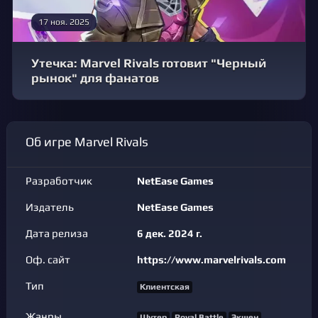
17 ноя. 2025
Утечка: Marvel Rivals готовит "Черный
рынок" для фанатов
Об игре Marvel Rivals
Разработчик
NetEase Games
Издатель
NetEase Games
Дата релиза
6 дек. 2024 г.
Оф. сайт
https://www.marvelrivals.com
Тип
Клиентская
Жанры
Шутер
Royal Battle
Экшен