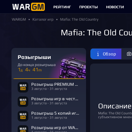
РЕЙТИНГ
ПРОЕКТЫ
НОВОСТИ
WARGM
Каталог игр
Mafia: The Old Country
Mafia: The Old C
Обзор
Розыгрыши
До конца розыгрыша
1
4
41
д
ч
m
Розыгрыш PREMIUM в честь Дня Рождения
3 августа - 31 августа
Розыгрыш игр в честь Дня Рождения
3 августа - 31 августа
Описание
Розыгрыш 5 копий игры R.E.P.O.
Mafia: The Old Country обзор построен на материалах из открытых источников, а оценка основана на
субъективном мнени
1 августа - 31 августа
Розыгрыш игр от WARGM
1 августа - 31 августа