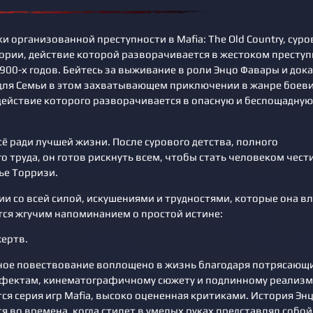
и организованной преступности в Mafia: The Old Country, сур
рии, действие которой разворачивается в жестоком престу
900-х годов. Бейтесь за выживание в роли Энцо Фавары и док
для Семьи в этом захватывающем приключении в жанре боеви
 действие которого разворачивается в опасную и беспощадную
сё ради лучшей жизни. После сурового детства, полного
 труда, он готов рискнуть всем, чтобы стать человеком чести
ье Торризи.
ии со всей силой, искушениями и трудностями, которые она в
ется жгучим напоминанием о простой истине:
жертв.
ное повествование воплощено в жизнь благодаря потрясающ
фектам, кинематографичному сюжету и подлинному реализм
ся серия игр Mafia, высоко оцененная критиками. История Эн
я во времена, когда стилет в умелых руках представлял собой