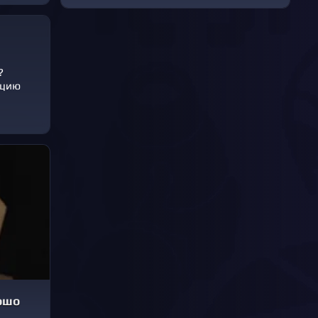
?
ацию
рошо