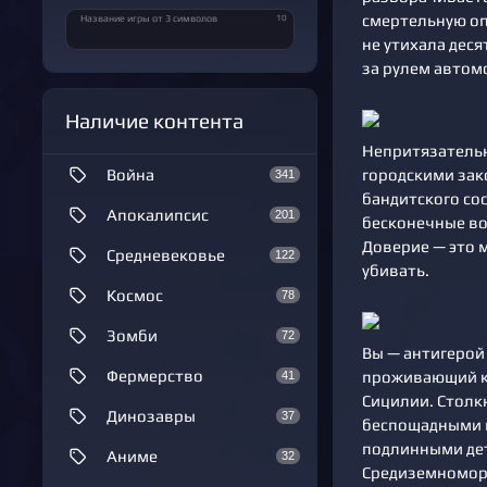
смертельную оп
10
Название игры от 3 символов
не утихала дес
за рулем автом
Наличие контента
Непритязательн
городскими зако
Война
341
бандитского со
Апокалипсис
201
бесконечные во
Доверие — это м
Средневековье
122
убивать.
Космос
78
Зомби
72
Вы — антигерой
Фермерство
проживающий ка
41
Сицилии. Столк
Динозавры
37
беспощадными в
подлинными дет
Аниме
32
Средиземномор