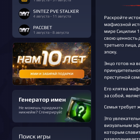
SINTEZ PVE STALKER
4 августа - 11 августа
Раскройте исток
мафиозной исто
РАССВЕТ
мире Сицилии 1
1 августа - 8 августа
свою ценность 
третьего лица,
эпоху.
Энцо готов на в
принудительного
преступной сем
Его клятва маф
за собой, явля
Генератор имен
Семья требует 
Не можешь придумать
никнейм? Сгенерируй!
Это увлекатель
визуальным эф
которым славит
Поиск игры
разворачиваетс