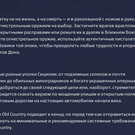
атку не на жизнь, а на смерть — и в рукопашной с ножом в руке,
огнестрельным оружием на выбор. Застигните врагов враспло
крытными расправами или режьте их в дуэлях в ближнем бою.
те огнестрельное оружие, используйте аутентичные пистолет
бовики той эпохи, чтобы преодолеть любые трудности и упор
гов Дона.
ые разные уголки Сицилии: от подземных склепов и почти
ин до обильных виноградников и богато украшенных оперны
 добраться до своей следующей цели или, наоборот, стремите
придется скакать верхом по мощеным улицам и открытым поля
нтовым дорогам на настоящих автомобилях начала века.
e Old Country подходит к концу, но перед тем как отправиться и
януть на минимальные и рекомендуемые системные требован
untry.