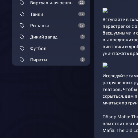
Виртуальная реальность
22
Танки
17
Вступайте в схв
Рыбалка
перестрелке с 
12
бесшумными и с
Дикий запад
9
вы предпочитае
винтовки и дро
Футбол
8
уничтожать вра
Пираты
6
Исследуйте сам
разрушенных ру
театров. Чтобы
скрыться, вам 
мчаться по гру
Обзор Mafia: Th
вам стоит взгл
Mafia: The Old Co