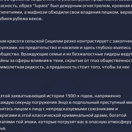
асность, обрез "lupara" был дежурным огнестрелом, кровная 
ятилетиями, а мафиози обходили свои владения пешком, верх
обиля рубежа веков.
ая красота сельской Сицилии резко контрастирует с закопч
улками, но предательство и насилие и здесь глубоко въелись 
общества. Враждующие семьи и их безжалостные лидеры веду
йны за сферы влияния в тени, скрытые от глаз общественнос
имолетная редкость, а преданность стоит того, чтобы за нее
 этой захватывающей истории 1900-х годов, напряженно
ждую секунду погружения Энцо в подпольный преступный м
нитесь лицом к лицу с непредсказуемыми союзниками и
рагами в этой классической криминальной драме, богатой
алями той эпохи, которые погрузят вас в опасную атмосферу
ья.