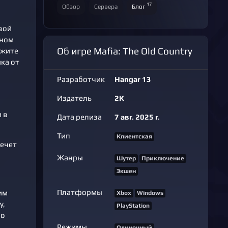
17
Обзор
Сервера
Блог
овой
пном
Об игре Mafia: The Old Country
ажите
ка от
Разработчик
Hangar 13
Издатель
2K
 в
Дата релиза
7 авг. 2025 г.
Тип
Клиентская
лечет
Жанры
Шутер
Приключение
Экшен
Платформы
им
Xbox
Windows
у,
PlayStation
цо
Режимы
Одиночный