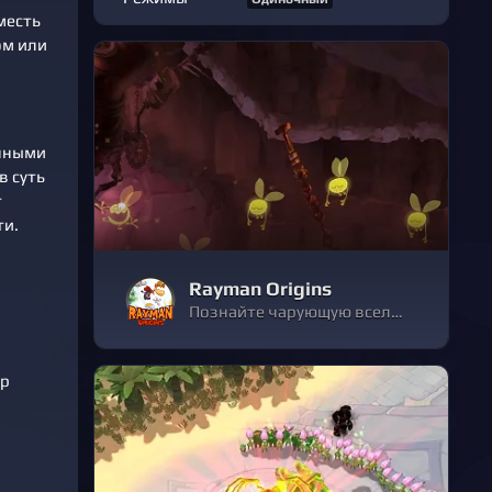
месть
ом или
енными
в суть
т
ти.
Rayman Origins
Познайте чарующую вселенную Rayman с ее легендарным двухмерным игровым процессом, покорившим сердца миллионов поклонников!
ир