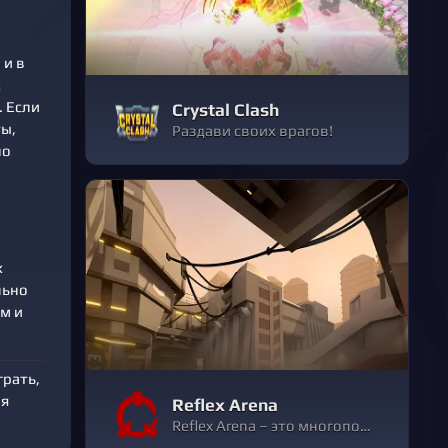
 и в
х
 Если
Crystal Clash
ы,
Раздави своих врагов!
но
х
льно
м и
грать,
ия
Reflex Arena
Reflex Arena – это многопользовательский шутер, геймплей которого выполнен в лучших традициях «старой школы». Если вы поклонник Unreal Tournament и Quake, то Reflex Arena с ее новыми технологиями вам точно понравится.