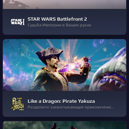
STAR WARS Battlefront 2
Судьба Империи в Ваших руках
Like a Dragon: Pirate Yakuza
Разделите захватывающее приключение бывшего якудзы, а ныне пиратского капитана. Присоединитесь к его команде, которая участвует в захватывающих боях на суше и на море в поисках потерянных воспоминаний и легендарного сокровища.