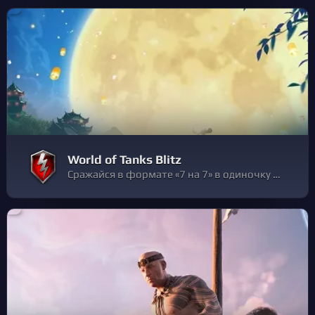
World of Tanks Blitz
Сражайся в формате «7 на 7» в одиночку или с друзьями, исследуй и улучшай бронированную технику, применяй разные тактики и, конечно, побеждай. Выбирай танк — и в битву!