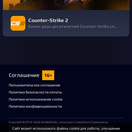
Counter-Strike 2
Более двух десятилетий Counter-Strike служит примером первоклассной соревновательной игры, путь развития которой определяют миллионы игроков со всего мира. Теперь пришло время нового этапа — Counter-Strike 2.
Соглашение
16+
Пользовательское соглашение
Политика безопасности оплаты
Политика использования cookie
Политика конфиденциальности
Copyright © 2016-2026
WARGM.RU
| Insurgency: Sandstorm Скриншоты
Размещенная на сайте информация носит информационный характер и не
Сайт может использовать файлы cookie для работы, улучшения
является публичной офертой, определяемой положениями ч. 2 ст. 437