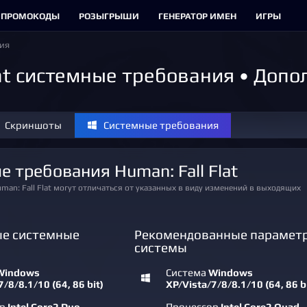
ПРОМОКОДЫ
РОЗЫГРЫШИ
ГЕНЕРАТОР ИМЕН
ИГРЫ
ия
lat системные требования • Доп
Скриншоты
Системные требования
е требования Human: Fall Flat
е системные
Рекомендованные парамет
системы
Windows
Система
Windows
/8/8.1/10 (64, 86 bit)
XP/Vista/7/8/8.1/10 (64, 86 b
ор
Intel Core2 Duo
Процессор
Intel Core2 Quad