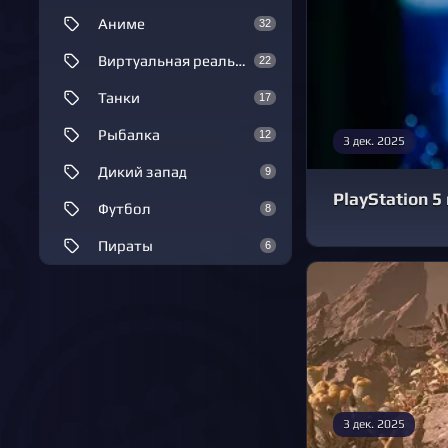
Аниме
32
Виртуальная реальность
22
Танки
17
Рыбалка
12
3 дек. 2025
Дикий запад
9
PlayStation 
Футбол
8
Пираты
6
3 дек. 2025