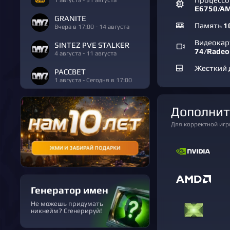
E6750/AM
GRANITE
Память
1
Вчера в 17:00 - 14 августа
Видеока
SINTEZ PVE STALKER
74/Radeo
4 августа - 11 августа
Жесткий 
РАССВЕТ
1 августа - Сегодня в 17:00
Дополни
Для корректной иг
Генератор имен
Не можешь придумать
никнейм? Сгенерируй!