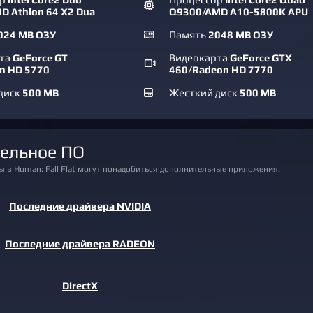
D Athlon 64 X2 Dua
Q9300/AMD A10-5800K APU
024 MB ОЗУ
Память
2048 MB ОЗУ
рта
GeForce GT
Видеокарта
GeForce GTX
n HD 5770
460/Radeon HD 7770
диск
500 MB
Жесткий диск
500 MB
тельное ПО
ры в Human: Fall Flat могут понадобиться дополнительные приложения.
Последние драйвера NVIDIA
Последние драйвера RADEON
DirectX