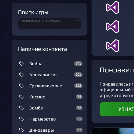
Поиск игры
10
Название игры от 3 символов
Наличие контента
Война
341
Понравил
Апокалипсис
201
Понравилась игр
Средневековье
122
официальный с
игре, которую не
Космос
78
Зомби
72
УЗНА
Фермерство
41
Динозавры
37