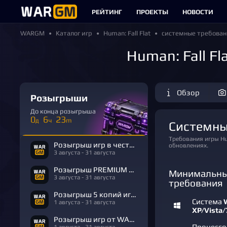
РЕЙТИНГ
ПРОЕКТЫ
НОВОСТИ
WARGM
Каталог игр
Human: Fall Flat
системные требован
Human: Fall F
Обзор
Розыгрыши
До конца розыгрыша
0
6
23
д
ч
m
Системны
Требования игры Human: Fall Flat могут отличаться от указанных в виду изменений в выходящих
Розыгрыш игр в честь Дня Рождения
обновлениях.
3 августа - 31 августа
Розыгрыш PREMIUM в честь Дня Рождения
Минимальны
3 августа - 31 августа
требования
Розыгрыш 5 копий игры R.E.P.O.
Система
1 августа - 31 августа
XP/Vista/7
Розыгрыш игр от WARGM
Процесс
1 августа - 31 августа