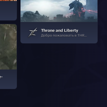
Throne and Liberty
Добро пожаловать в THRONE AND LIBERTY, бесплатную мультиплатформенную MMORPG. Постоянно меняющееся окружение, масштабное PvPvE и возможность превращаться в существ, чтобы сражаться на суше, на море и в воздухе.
e-