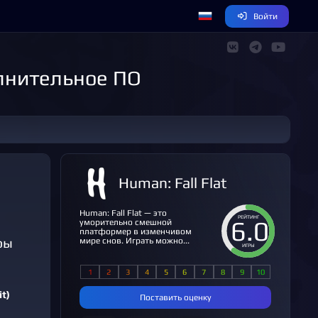
Войти
олнительное ПО
Human: Fall Flat
Human: Fall Flat — это
РЕЙТИНГ
6.0
уморительно смешной
платформер в изменчивом
ры
мире снов. Играть можно...
ИГРЫ
it)
Поставить оценку