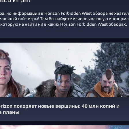
ра, но информации в Horizon Forbidden West обзоре не хвати
иальный сайт игры! Там Вы найдете исчерпывающую информ
 которую не найти ни в каких Horizon Forbidden West обзорах.
rizon покоряет новые вершины: 40 млн копий и
е планы