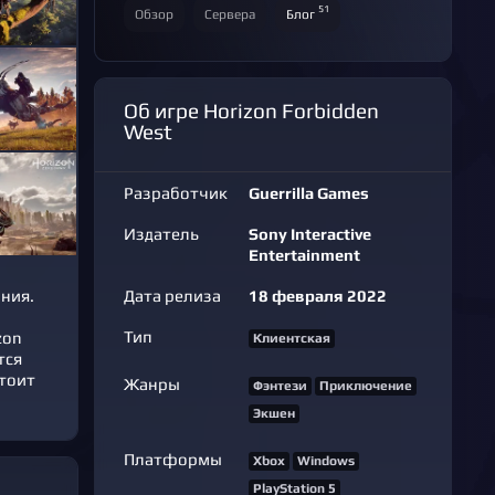
51
Обзор
Сервера
Блог
Об игре Horizon Forbidden
West
Разработчик
Guerrilla Games
Издатель
Sony Interactive
Entertainment
Дата релиза
18 февраля 2022
ния.
Тип
zon
Клиентская
тся
стоит
Жанры
Фэнтези
Приключение
Экшен
Платформы
Xbox
Windows
PlayStation 5