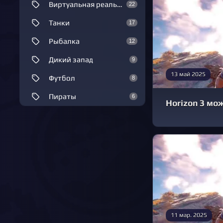
Виртуальная реальность
22
Танки
17
Рыбалка
12
Дикий запад
9
13 май 2025
Футбол
8
Пираты
6
Horizon 3 мож
11 мар. 2025