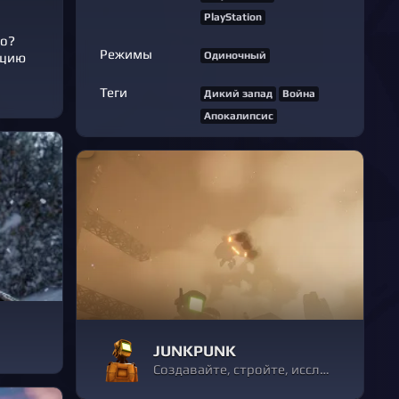
PlayStation
ло?
Режимы
Одиночный
ацию
Теги
Дикий запад
Война
Апокалипсис
JUNKPUNK
Создавайте, стройте, исследуйте, открывайте!