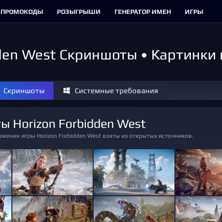
ПРОМОКОДЫ
РОЗЫГРЫШИ
ГЕНЕРАТОР ИМЕН
ИГРЫ
dden West Скриншоты • Картинки
Скриншоты
Системные требования
ы Horizon Forbidden West
ажения игры Horizon Forbidden West взяты из открытых источников.