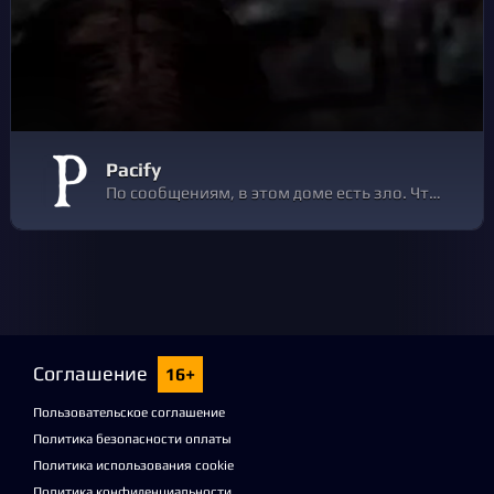
Pacify
По сообщениям, в этом доме есть зло. Что-то о старом похоронном бюро, предлагающем последний шанс поговорить со своими мертвыми близкими. Плюс кое-что о фонарях, смехе, девушке, пропавших людях и т.д... Все жалуются на одно и то же. Собери команду и проверь место.
Соглашение
16+
Пользовательское соглашение
Политика безопасности оплаты
Политика использования cookie
Политика конфиденциальности