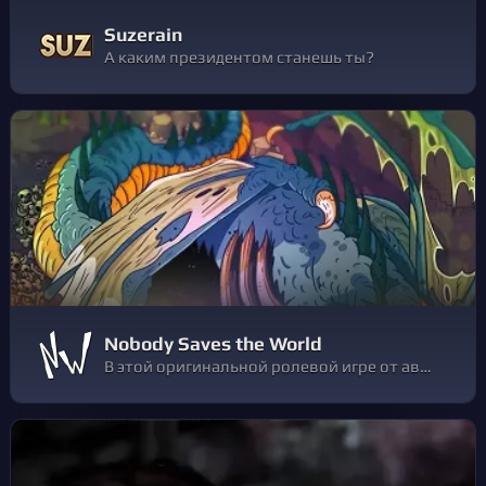
Suzerain
А каким президентом станешь ты?
Nobody Saves the World
В этой оригинальной ролевой игре от авторов Guacamelee! безликий Никто может превратиться в СЛИЗНЯ, ПРИВИДЕНИЕ и даже ДРАКОНА! Приготовьтесь открыть более 15 форм, сочетать их способности, зачищать изменяющиеся подземелья и... СПАСТИ МИР?!