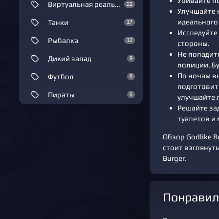
Убивайте по
Виртуальная реальность
22
Улучшайте 
идеального 
Танки
17
Исследуйте 
Рыбалка
12
стороны.
Не попадите
Дикий запад
9
полиции. Бу
По ночам в
Футбол
8
подготовить
Пираты
6
улучшайте 
Решайте за
туалетов и
Обзор Godlike B
стоит взглянут
Burger.
Понравил