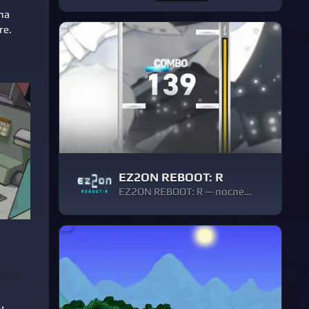
ла
те.
EZ2ON REBOOT: R
EZ2ON REBOOT: R — последняя часть любимой франшизы ритм-экшена теперь доступна в Steam! Пересмотрите огромную коллекцию классики с обновленными аудиовизуальными материалами. Догоняйте самые свежие новые песни и события.