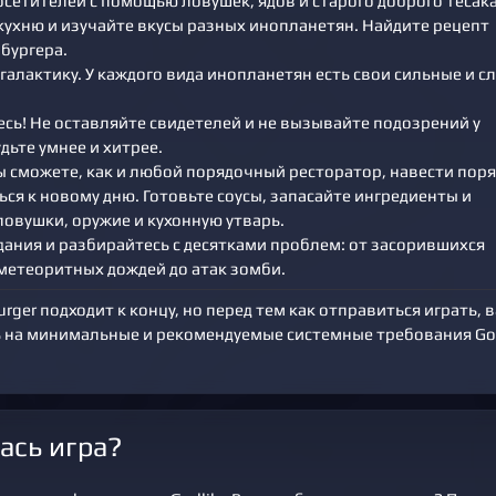
сетителей с помощью ловушек, ядов и старого доброго тесака
кухню и изучайте вкусы разных инопланетян. Найдите рецепт
бургера.
галактику. У каждого вида инопланетян есть свои сильные и с
сь! Не оставляйте свидетелей и не вызывайте подозрений у
дьте умнее и хитрее.
ы сможете, как и любой порядочный ресторатор, навести поря
ся к новому дню. Готовьте соусы, запасайте ингредиенты и
ловушки, оружие и кухонную утварь.
дания и разбирайтесь с десятками проблем: от засорившихся
 метеоритных дождей до атак зомби.
urger подходит к концу, но перед тем как отправиться играть, 
ь на минимальные и рекомендуемые системные требования Go
ась игра?