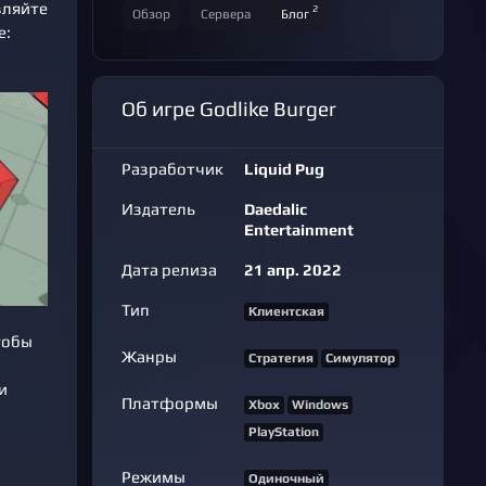
вляйте
2
Обзор
Сервера
Блог
е:
Об игре Godlike Burger
Разработчик
Liquid Pug
Издатель
Daedalic
Entertainment
Дата релиза
21 апр. 2022
Тип
Клиентская
тобы
Жанры
Стратегия
Симулятор
и
Платформы
Xbox
Windows
PlayStation
Режимы
Одиночный