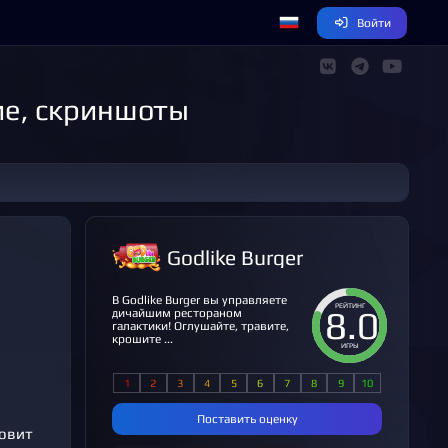
Войти
ние, скриншоты
Godlike Burger
В Godlike Burger вы управляете
РЕЙТИНГ
8.0
дичайшим рестораном
галактики! Оглушайте, травите,
крошите ...
ИГРЫ
Поставить оценку
товит