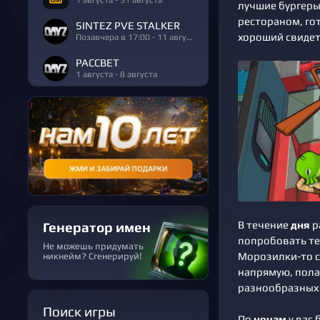
лучшие бургеры
рестораном, го
SINTEZ PVE STALKER
хороший свидете
Позавчера в 17:00 - 11 августа
РАССВЕТ
1 августа - 8 августа
В течение
дня
р
Генератор имен
попробовать те
Не можешь придумать
Морозилки-то с
никнейм? Сгенерируй!
напрямую, пола
разнообразных 
Поиск игры
По
ночам
у вас 