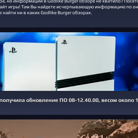
ра, но информации в Godlike Burger обзоре не хватило? Посет
айт игры! Там Вы найдете исчерпывающую информацию по о
е найти ни в каких Godlike Burger обзорах.
5 получила обновление ПО 08-12.40.00, весом около 1