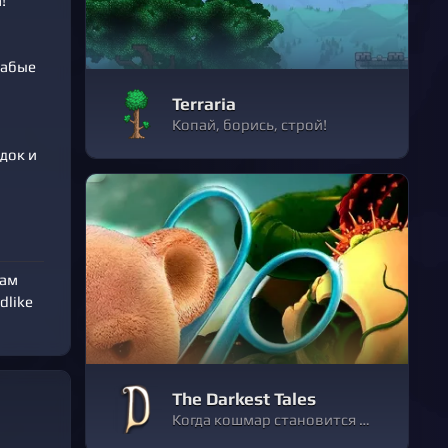
!
лабые
Terraria
Копай, борись, строй!
док и
вам
dlike
The Darkest Tales
Когда кошмар становится явью, на помощь приходят те, в чьи магические силы мы верили с самого детства. Отважный плюшевый мишка и его напарница-фея отправляются по ту сторону “жили они долго и счастливо”, чтобы спасти свою хозяйку Алисию.