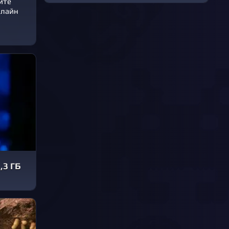
ите
нлайн
,3 ГБ