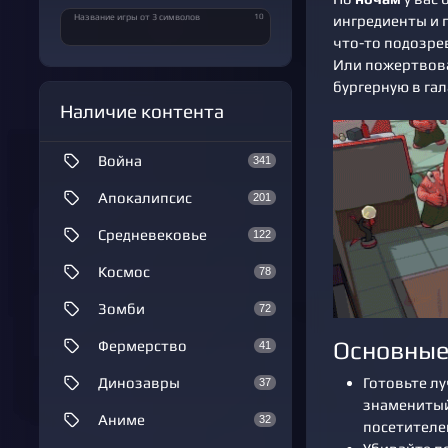
10
Название игры от 3 символов
ингредиенты и 
что-то подозре
Или пожертвова
бургерную в га
Наличие контента
Война
341
Апокалипсис
201
Средневековье
122
Космос
78
Зомби
72
Основные
Фермерство
41
Готовьте л
Динозавры
37
знаменитый
Аниме
32
посетителей