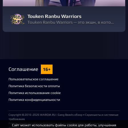
Touken Ranbu Warriors
Touken Ranbu Warriors — это экшн, в котором объединились симулятор «духов клинков» Touken Ranbu -ONLINE-, разработанный DMM GAMES и NITRO PLUS, и потрясающая серия WARRIORS в стиле «1 против 1000» от KOEI TECMO GAMES.
Соглашение
16+
Пользовательское соглашение
Политика безопасности оплаты
Политика использования cookie
Политика конфиденциальности
Copyright © 2016-2026
WARGM.RU
| Gang Beasts обзор • Скриншоты и системные
требования
Размещенная на сайте информация носит информационный характер и не
Сайт может использовать файлы cookie для работы, улучшения
является публичной офертой, определяемой положениями ч. 2 ст. 437