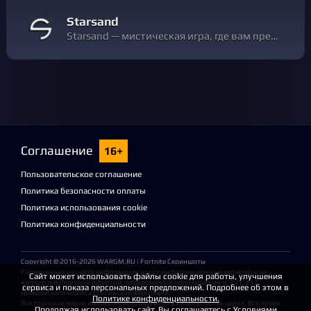
Starsand
Starsand — мистическая игра, где вам предстоит выжить в таинственных дюнах пустыни. Вас ждет обширный открытый мир, полный опасностей и загадочных событий! Исследуйте, охотьтесь, создавайте, стройте и ВЫЖИВАЙТЕ.
Соглашение
16+
Пользовательское соглашение
Политика безопасности оплаты
Политика использования cookie
Политика конфиденциальности
Copyright © 2016-2026
WARGM.RU
| Fortnite Скриншоты
Размещенная на сайте информация носит информационный характер и не
Сайт может использовать файлы cookie для работы, улучшения
является публичной офертой, определяемой положениями ч. 2 ст. 437
сервиса и показа персональных предложений. Подробнее об этом в
Гражданского кодекса Российской Федерации.
Политике конфиденциальности.
Все торговые марки и знаки не используются в коммерческих целях. Все права
Продолжая использовать сайт, Вы соглашаетесь с
Условиями