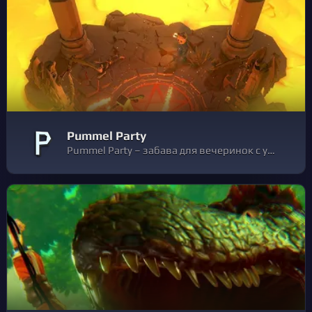
Pummel Party
Pummel Party – забава для вечеринок с участием 4-8 игроков и возможностью состязаться как по сети, так и локально. Побеждайте друзей или ИИ с помощью нелепых предметов в режиме настольной игры и соревнуйтесь с друзьями (которые могут легко превратиться во врагов) в уникальной подборке мини-игр.