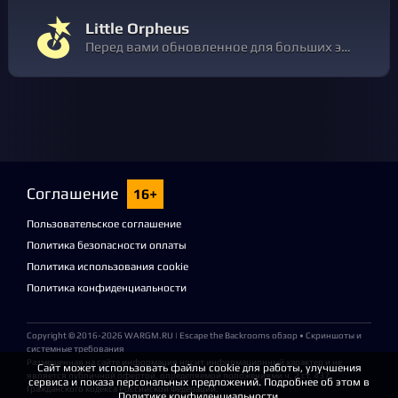
Little Orpheus
Перед вами обновленное для больших экранов издание отмеченного критиками хита сервиса Apple Arcade. Новая версия игры от прославленной студии The Chinese Room содержит все выпущенные дополнительные материалы. ДА ЯВИТСЯ ГЕРОЙ!
Соглашение
16+
Пользовательское соглашение
Политика безопасности оплаты
Политика использования cookie
Политика конфиденциальности
Copyright © 2016-2026
WARGM.RU
| Escape the Backrooms обзор • Скриншоты и
системные требования
Размещенная на сайте информация носит информационный характер и не
Сайт может использовать файлы cookie для работы, улучшения
является публичной офертой, определяемой положениями ч. 2 ст. 437
сервиса и показа персональных предложений. Подробнее об этом в
Гражданского кодекса Российской Федерации.
Политике конфиденциальности.