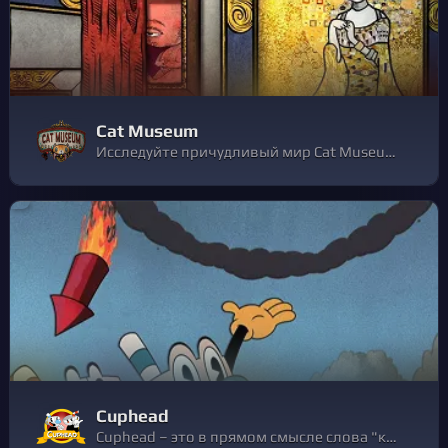
Cat Museum
Исследуйте причудливый мир Cat Museum — двухмерной приключенческой игры, нарисованной в сюрреалистическом стиле. Решайте странные головоломки в компании с озорной кошкой, чтобы раскрыть тайну загадочного музея.
Cuphead
Cuphead – это в прямом смысле слова "классический" платформер. Классический, потому что все в нем выдержано в духе 1930-х: от графики, кажется, вышедшей из-под пера самого Уолта Диснея, до акварельных фонов и джазового музыкального сопровождения.