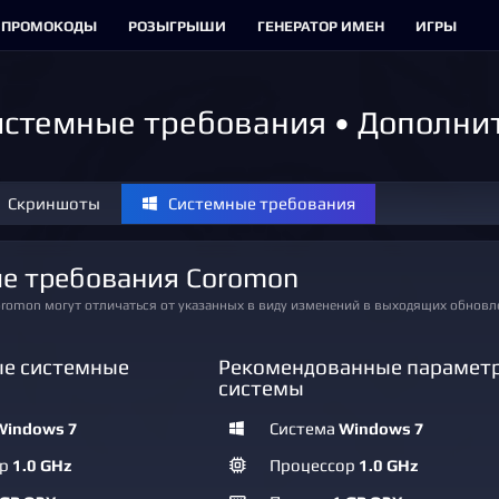
ПРОМОКОДЫ
РОЗЫГРЫШИ
ГЕНЕРАТОР ИМЕН
ИГРЫ
истемные требования • Дополни
Скриншоты
Системные требования
ые требования Coromon
oromon могут отличаться от указанных в виду изменений в выходящих обновл
е системные
Рекомендованные парамет
системы
Windows 7
Система
Windows 7
ор
1.0 GHz
Процессор
1.0 GHz