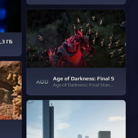
,3 ГБ
Age of Darkness: Final Stand
Age of Darkness: Final Stand — это стратегия в реальном времени в жанре «темное фэнтези», где вам предстоит освещать территории, строить и защищать последний оплот человечества от полчищ Кошмаров.