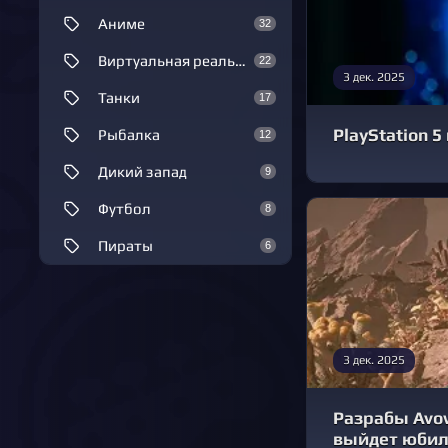
Аниме
32
Виртуальная реальность
22
3 дек. 2025
Танки
17
PlayStation 
Рыбалка
12
Дикий запад
9
Футбол
8
Пираты
6
3 дек. 2025
Разрабы Avow
выйдет юбил