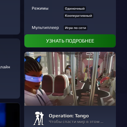
Режимы
Одиночный
Кооперативный
Мультиплеер
Игра по сети
УЗНАТЬ ПОДРОБНЕЕ
нлайн
Operation: Tango
Чтобы спасти мир в этом кооперативном шпионском приключении, нужны двое. Объединитесь со своим другом как Агент или Хакер - вы будете поддерживать только голосовую связь - и вместе избавьтесь от глобальной киберугрозы.