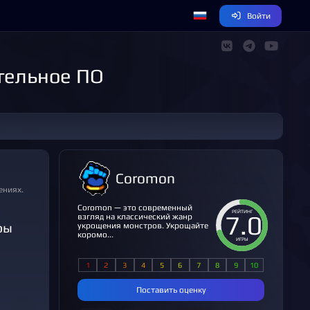
Войти
тельное ПО
Coromon
ениях.
Coromon — это современный
РЕЙТИНГ
7.0
взгляд на классический жанр
ры
укрощения монстров. Укрощайте
коромо...
ИГРЫ
Поставить оценку