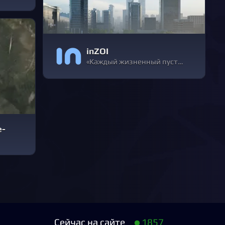
inZOI
«Каждый жизненный пусть — это целая история». Пишите свою уникальную историю, управляя Зои и наблюдая за их бытом. Создайте жизнь вашей мечты благодаря эффективным инструментам inZOI! Придумывайте уникальных персонажей, стройте удивительные дома, погружайтесь в полную эмоций виртуальную реальность.
e-
Сейчас на сайте
1857