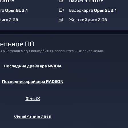
 GB ОЗУ
Память
1 GB ОЗУ
рта
OpenGL 2.1
Видеокарта
OpenGL 2.1
диск
2 GB
Жесткий диск
2 GB
тельное ПО
ры в Coromon могут понадобиться дополнительные приложения.
Последние драйвера NVIDIA
Последние драйвера RADEON
DirectX
Visual Studio 2010