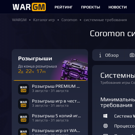
РЕЙТИНГ
ПРОЕКТЫ
НОВОСТИ
WARGM
Каталог игр
Coromon
системные требования
Coromon с
Обзор
Розыгрыши
До конца розыгрыша
2
22
17
д
ч
m
Системн
Требования игры C
Розыгрыш PREMIUM в честь Дня Рождения
3 августа - 31 августа
Минимальны
Розыгрыш игр в честь Дня Рождения
требования
3 августа - 31 августа
Розыгрыш 5 копий игры R.E.P.O.
Система
1 августа - 31 августа
Процесс
Розыгрыш игр от WARGM
1 августа - 31 августа