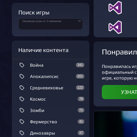
Поиск игры
10
Название игры от 3 символов
Наличие контента
Понравил
Война
341
Понравилась иг
официальный с
Апокалипсис
201
игре, которую н
Средневековье
122
УЗНА
Космос
78
Зомби
72
Фермерство
41
Динозавры
37