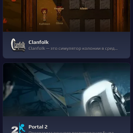
Clanfolk
Clanfolk — это симулятор колонии в средневековой Шотландии. Готовьтесь к суровой зиме: рыбачьте, охотьтесь и выращивайте еду. Обуздайте природу, чтобы выжить. Стройте дома, торгуйте с кланами, заводите детей, заключайте браки — словом, живите и процветайте.
Portal 2
Программа вечного тестирования была расширена для создания совместных головоломок для вас и ваших друзей!