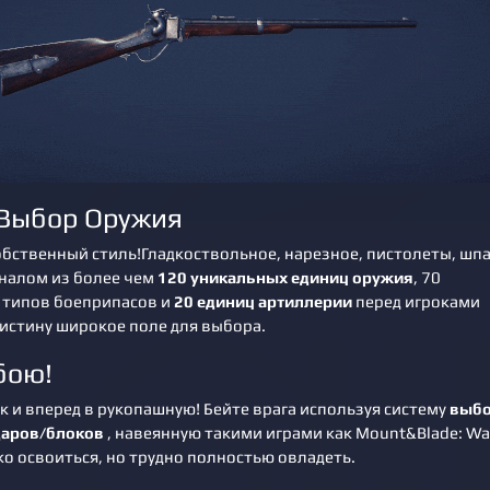
Выбор Оружия
обственный стиль!Гладкоствольное, нарезное, пистолеты, шпа
еналом из более чем
120 уникальных единиц оружия
, 70
 типов боеприпасов и
20 единиц артиллерии
перед игроками
истину широкое поле для выбора.
бою!
 и вперед в рукопашную! Бейте врага используя систему
выбо
даров/блоков
, навеянную такими играми как Mount&Blade: W
ко освоиться, но трудно полностью овладеть.