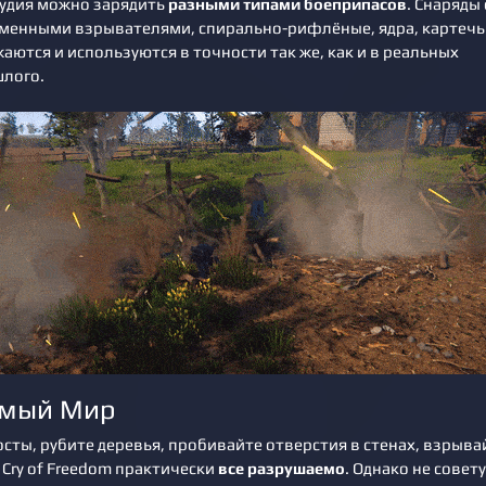
удия можно зарядить
разными типами боеприпасов
. Снаряды 
менными взрывателями, спирально-рифлёные, ядра, картечь
ются и используются в точности так же, как и в реальных
лого.
емый Мир
сты, рубите деревья, пробивайте отверстия в стенах, взрыва
e Cry of Freedom практически
все разрушаемо
. Однако не совет