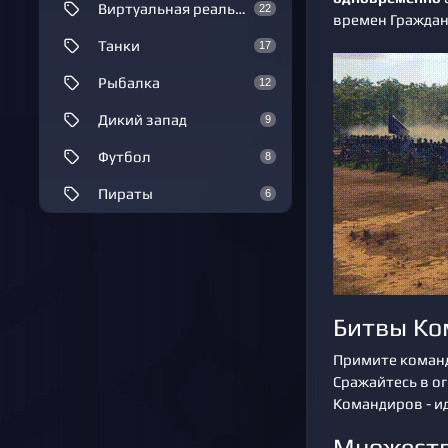
Виртуальная реальность
22
времен Граждан
Танки
17
Рыбалка
12
Дикий запад
9
Футбол
8
Пираты
6
Битвы Ко
Примите коман
Сражайтесь в о
Командиров - и
Множеств