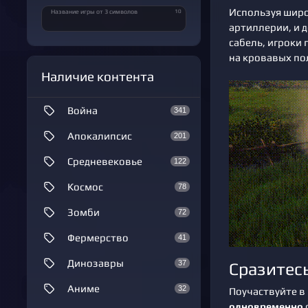
Используя широ
10
Название игры от 3 символов
артиллерии, и 
сабель, игроки
на кровавых по
Наличие контента
Война
341
Апокалипсис
201
Средневековье
122
Космос
78
Зомби
72
Фермерство
41
Динозавры
37
Сразитес
Аниме
32
Поучаствуйте в
одновременно