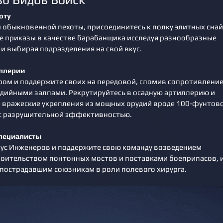
оту
ы обыкновенной пехоты, присоединитесь к полку элитных сна
е приказы в качестве барабанщика исследуя разнообразные
 и выбирая подразделения на свой вкус.
иллерии
ром и поддержите своих на передовой, сломив сопротивлени
дийными залпами. Рекрутируйтесь в осадную артиллерию и
 вражеские укрепления из мощных орудий вроде 100-фунтов
 с разрушительной эффективностью.
Специалисты
пус Инженеров и поддержите свою команду возведением
роительством понтонных мостов и поставками боеприпасов, 
пострадавшим союзникам в роли полевого хирурга.