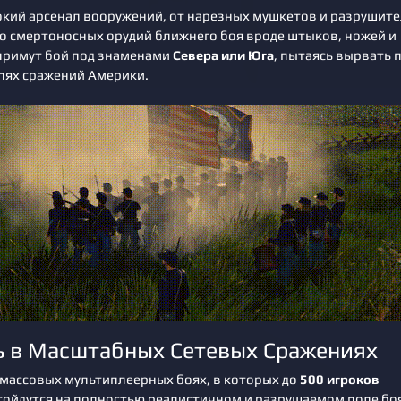
кий арсенал вооружений, от нарезных мушкетов и разрушит
до смертоносных орудий ближнего боя вроде штыков, ножей и
 примут бой под знаменами
Севера или Юга
, пытаясь вырвать 
лях сражений Америки.
ь в Масштабных Сетевых Сражениях
 массовых мультиплеерных боях, в которых до
500 игроков
сойдутся на полностью реалистичном и разрушаемом поле бо