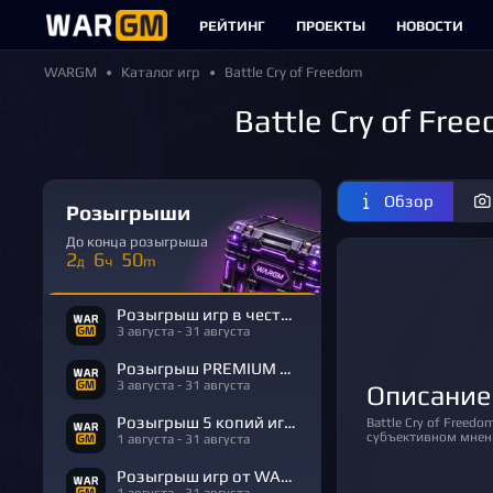
РЕЙТИНГ
ПРОЕКТЫ
НОВОСТИ
WARGM
Каталог игр
Battle Cry of Freedom
Battle Cry of Fr
Обзор
Розыгрыши
До конца розыгрыша
2
6
50
д
ч
m
Розыгрыш игр в честь Дня Рождения
3 августа - 31 августа
Розыгрыш PREMIUM в честь Дня Рождения
3 августа - 31 августа
Описание
Розыгрыш 5 копий игры R.E.P.O.
Battle Cry of Freedom обзор построен на материалах из открытых источников, а оценка основана на
субъективном мнени
1 августа - 31 августа
Розыгрыш игр от WARGM
1 августа - 31 августа