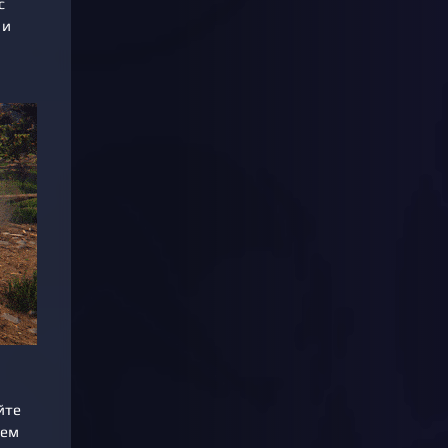
с
 и
йте
уем