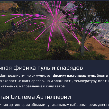
чная физика пуль и снарядов
reedom реалистично симулирует
физику настоящих пуль
, беря в
о скорость и шаг нарезов, но и влажность, температуру, плот
ритяжения, направление и силу ветра.
тая Система Артиллерии
диниц артиллерии обладает уникальным набором преимуществ