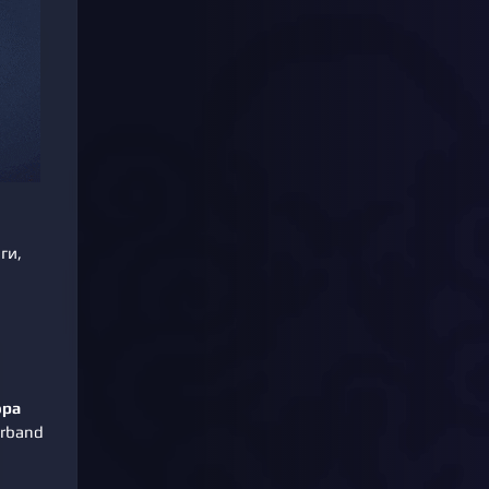
ги,
ра
arband