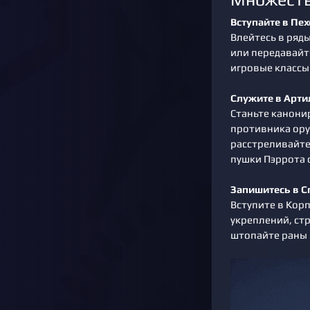
Вступайте в Пех
Влейтесь в ряд
или передавайт
игровые классы
Служите в Арт
Станьте канони
противника ору
расстреливайте
пушки Пэррота
Запишитесь в 
Вступите в Кор
укреплений, ст
штопайте раны 