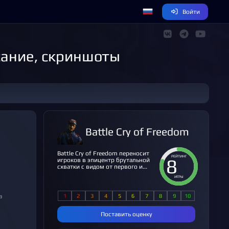
Войти
исание, скриншоты
Battle Cry of Freedom
Battle Cry of Freedom переносит
РЕЙТИНГ
8
игроков в эпицентр брутальной
схватки с видом от первого и...
ИГРЫ
Поставить оценку