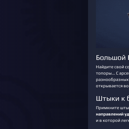
Большой 
Найдите свой с
топоры... С арс
разнообразных
открывается во
Штыки к 
Примкните штык
направлений у
и в которой лег