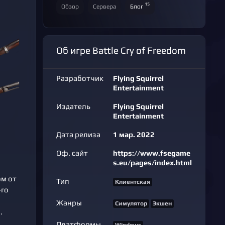
15
Обзор
Сервера
Блог
Об игре Battle Cry of Freedom
Разработчик
Flying Squirrel
Entertainment
Издатель
Flying Squirrel
Entertainment
Дата релиза
1 мар. 2022
Оф. сайт
https://www.fsegame
s.eu/pages/index.html
ом от
Тип
Клиентская
-го
Жанры
Симулятор
Экшен
.
Платформы