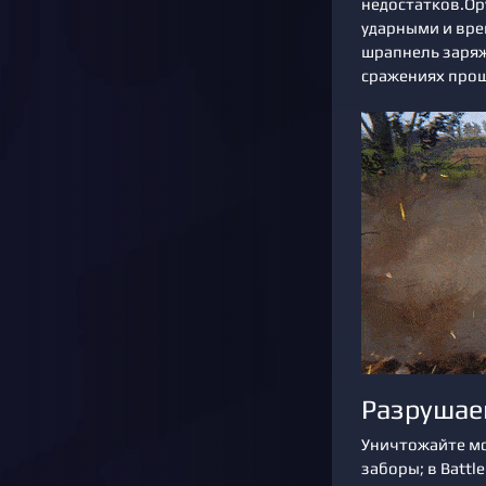
недостатков.Ор
ударными и вре
шрапнель заряжа
сражениях прош
Разруша
Уничтожайте мо
заборы; в Battl