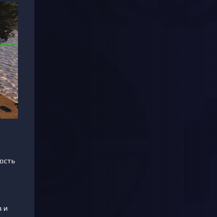
ность
 и