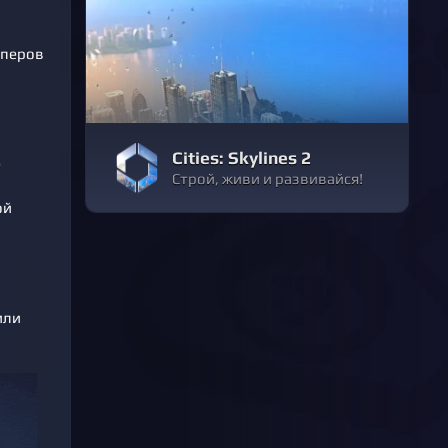
йперов
Cities: Skylines 2
е
Строй, живи и развивайся!
ой
или