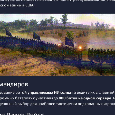
ской войны в США.
мандиров
дование ротой
управляемых ИИ солдат
и ведите их в славный
громных баталиях с участием до
800 ботов на одном сервере
. 
деальный выбор для наиболее тактически подкованных игрок
о Видов Войск