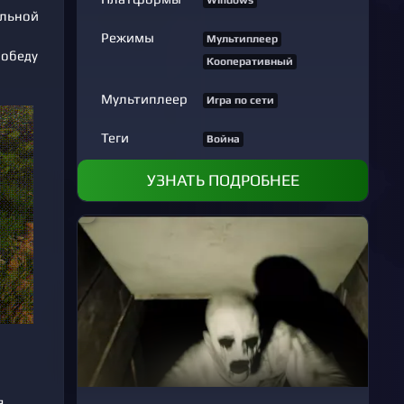
Windows
ельной
Режимы
Мультиплеер
победу
Кооперативный
Мультиплеер
Игра по сети
Теги
Война
УЗНАТЬ ПОДРОБНЕЕ
я