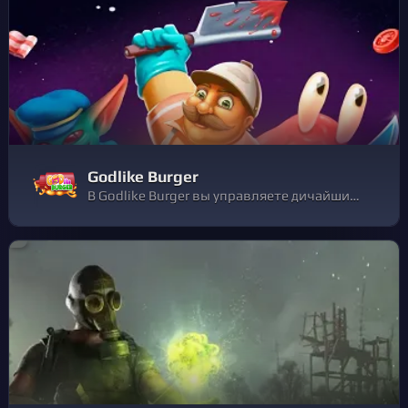
Godlike Burger
В Godlike Burger вы управляете дичайшим рестораном галактики! Оглушайте, травите, крошите посетителей изощренными способами... и строгайте их в бургеры! И если все делать по уму, инопланетные гости не переведутся, ведь каннибализм — это грустно, но вкусно.