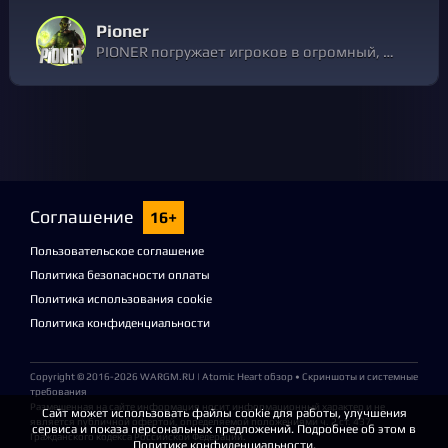
Pioner
PIONER погружает игроков в огромный, мрачный мир, где выживание зависит от исследований, крафтинга и умного управления ресурсами. Будучи MMO FPS, игра предлагает как PvE-миссии, так и захватывающие PvP-зоны, уникальную механику крафтинга и сотни видов оружия и глубокую историю.
Соглашение
16+
Пользовательское соглашение
Политика безопасности оплаты
Политика использования cookie
Политика конфиденциальности
Copyright © 2016-2026
WARGM.RU
| Atomic Heart обзор • Скриншоты и системные
требования
Размещенная на сайте информация носит информационный характер и не
Сайт может использовать файлы cookie для работы, улучшения
является публичной офертой, определяемой положениями ч. 2 ст. 437
сервиса и показа персональных предложений. Подробнее об этом в
Гражданского кодекса Российской Федерации.
Политике конфиденциальности.