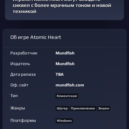
сиквел с более мрачным тоном и новой
техникой
Об игре Atomic Heart
Разработчик
Mundfish
Издатель
Mundfish
Дата релиза
TBA
Оф. сайт
mundfish.com
Тип
Клиентская
Жанры
Шутер
Приключение
Экшен
Платформы
Windows