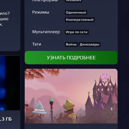
Windows
Режимы
Одиночный
тило?
ацию
Кооперативный
х.
Мультиплеер
Игра по сети
Теги
Война
Динозавры
УЗНАТЬ ПОДРОБНЕЕ
,3 ГБ