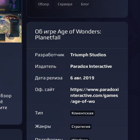
Обзор
Сервера
Блог
Об игре Age of Wonders:
Planetfall
Разработчик
Triumph Studios
Издатель
Paradox Interactive
Дата релиза
6 авг. 2019
Оф. сайт
https://www.paradoxi
nteractive.com/games
обзор
/age-of-wo
сё
шите
Тип
Клиентская
Жанры
Стратегия
Платформы