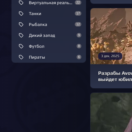
Виртуальная реальность
22
Танки
17
Рыбалка
12
Дикий запад
9
Футбол
8
3 дек. 2025
Пираты
6
Разрабы Avow
выйдет юбил