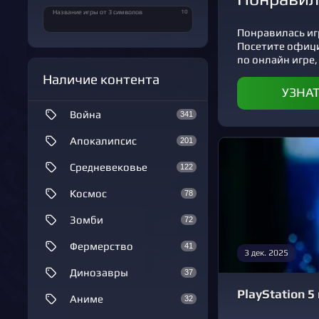
10
Название игры от 3 символов
Понравилась игр
Посетите офиц
по онлайн игре,
Наличие контента
УЗНА
Война
341
Апокалипсис
201
Средневековье
122
Космос
78
Зомби
72
Фермерство
41
3 дек. 2025
Динозавры
37
PlayStation 
Аниме
32