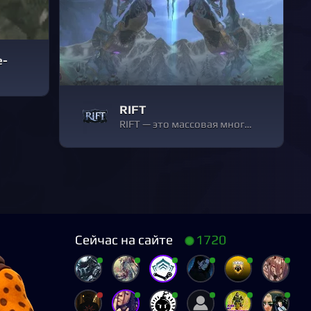
e-
RIFT
RIFT — это массовая многопользовательская онлайн-приключенческая игра (MMORPG), действие которой происходит в динамичной фэнтезийной вселенной Telara.
Сейчас на сайте
1720