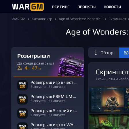
РЕЙТИНГ
ПРОЕКТЫ
НОВОСТИ
WARGM
Каталог игр
Age of Wonders: Planetfall
Скриншоты
Age of Wonders:
Обзор
Розыгрыши
До конца розыгрыша
2
4
47
д
ч
m
Скриншот
Скриншоты и изобр
Розыгрыш игр в честь Дня Рождения
3 августа - 31 августа
Розыгрыш PREMIUM в честь Дня Рождения
3 августа - 31 августа
Розыгрыш 5 копий игры R.E.P.O.
1 августа - 31 августа
Розыгрыш игр от WARGM
1 августа - 31 августа