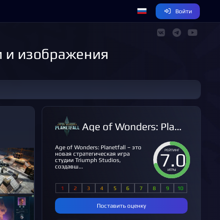
Войти
ки и изображения
Age of Wonders: Planetfall
Age of Wonders: Planetfall – это
РЕЙТИНГ
7.0
новая стратегическая игра
студии Triumph Studios,
создавш...
ИГРЫ
Поставить оценку