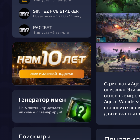
SINTEZ PVE STALKER
Позавчера в 17:00 - 11 августа
РАССВЕТ
1 августа - 8 августа
Скриншоты Age o
описания. Эти 
основные игров
Генератор имен
Age of Wonders:
становится поня
Не можешь придумать
никнейм? Сгенерируй!
для себя, стоит 
Поиск игры
Понравил