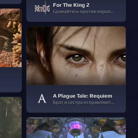
For The King 2
Сражайтесь против королевы Фарула в одиночку или в составе группы из четырех игроков в продолжении For The King — знаменитой и популярной пошаговой настольной roguelite-RPG. Сможете ли вы разгадать ужасную тайну когда-то всеми любимой королевы?
A Plague Tale: Requiem
Брат и сестра отправляются в новое странствие в суровом, полном тьмы мире. Решайте, на что вы готовы пойти, чтобы выжить и спасти своих любимых. Что бы вы ни выбрали, к вашим услугам богатый арсенал оружия, инструментов и магических сил.