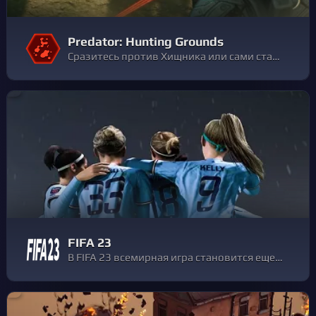
Predator: Hunting Grounds
Сразитесь против Хищника или сами станьте им в этом шутере с ассиметричным мультиплеером. Успейте выполнить миссии в составе команды, пока Хищник не нашел вас. Или станьте Хищником и поймайте свою добычу.
FIFA 23
В FIFA 23 всемирная игра становится еще лучше — технология HyperMotion2 обеспечивает еще большую реалистичность игрового процесса, в течение сезона в игре появятся мужской и женский FIFA World Cup™, женские команды, кроссплатформенная игра и многое другое.