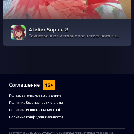
Atelier Sophie 2
Таинственная история таинственного сна... Это история о приключениях алхимика Софи (Sophie) после того, как она покинула свой родной город Кирхен Белл (Kirchen Bell).
Соглашение
16+
Пользовательское соглашение
Политика безопасности оплаты
Политика использования cookie
Политика конфиденциальности
Copyright © 2016-2026
WARGM.RU
| BeamNG.drive системные требования