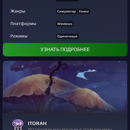
Жанры
Симулятор
Гонки
Платформы
Windows
Режимы
Одиночный
УЗНАТЬ ПОДРОБНЕЕ
ITORAH
Исследуйте мир Нагукан в этом динамичном платформере в формате 2,5D Примерьте на себя роль Иторы, единственного человека, оставшегося в этом странном месте. Исследуйте, сражайтесь и выживайте, чтобы выяснить правду о своем прошлом и спасти Нагукан от величайшей угрозы: загадочной чумы!