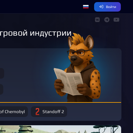
Войти
игровой индустрии
 of Chernobyl
Standoff 2