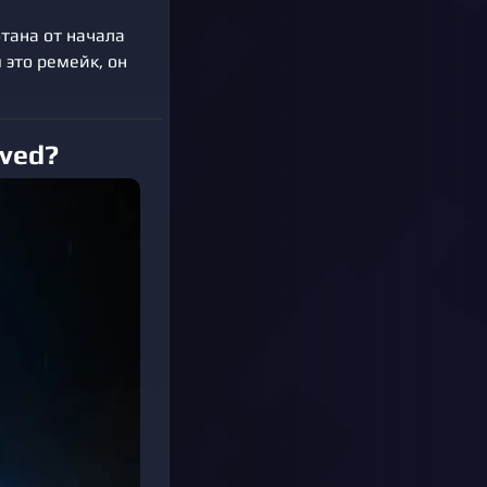
тана от начала
 это ремейк, он
lved?