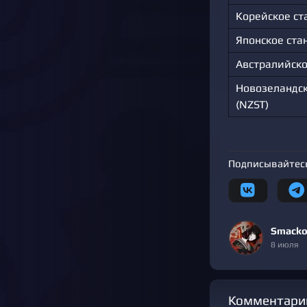
Корейское ст
Японское ста
Австралийско
Новозеландск
(NZST)
Подписывайтесь
Smacko
8 июля
Комментари