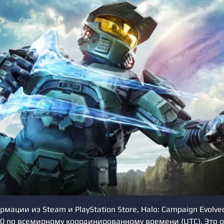
мации из Steam и PlayStation Store, Halo: Campaign Evolve
00 по всемирному координированному времени (UTC). Это о