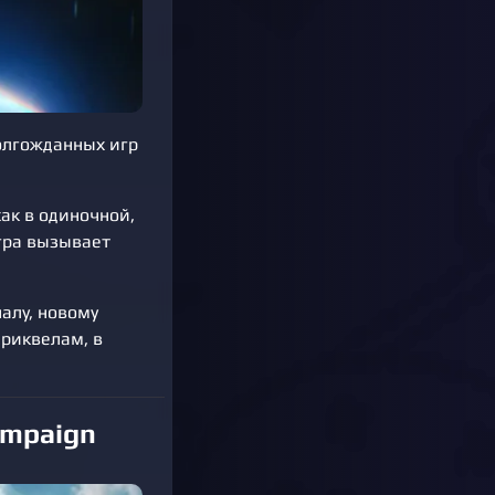
долгожданных игр
ак в одиночной,
игра вызывает
алу, новому
риквелам, в
ampaign