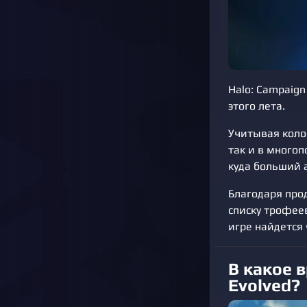
Halo: Campaign
этого лета.
Учитывая колос
так и в много
куда больший 
Благодаря про
списку трофее
игре найдется 
В какое 
Evolved?