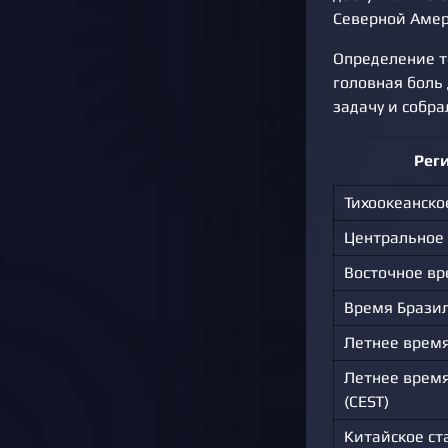
Северной Амер
Определение т
головная боль 
задачу и собр
Реги
Тихоокеанско
Центральное 
Восточное вр
Время Бразил
Летнее время
Летнее врем
(CEST)
Китайское ст