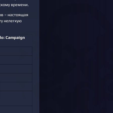
скому времени.
ов – настоящая
ту нелегкую
lo: Campaign