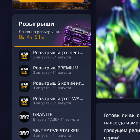
Розыгрыши
До конца розыгрыша
0
4
51
д
ч
m
Розыгрыш игр в честь Дня Рождения
3 августа - 31 августа
Розыгрыш PREMIUM в честь Дня Рождения
3 августа - 31 августа
Розыгрыш 5 копий игры R.E.P.O.
1 августа - 31 августа
Розыгрыш игр от WARGM
1 августа - 31 августа
GRANITE
Готовы ли вы с
Вчера в 17:00 - 14 августа
навсегда изме
грядущем релиз
SINTEZ PVE STALKER
4 августа - 11 августа
серии!