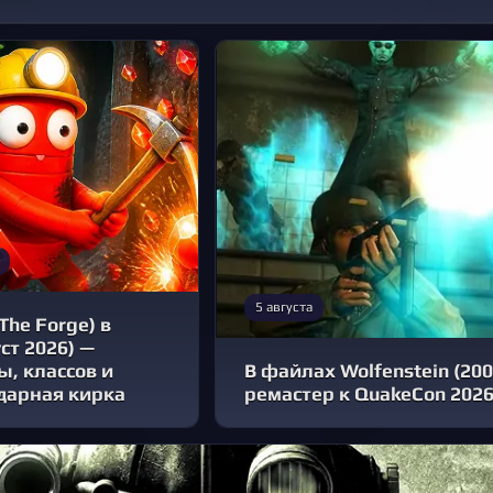
5 августа
The Forge) в
ст 2026) —
, классов и
В файлах Wolfenstein (2
дарная кирка
ремастер к QuakeCon 202