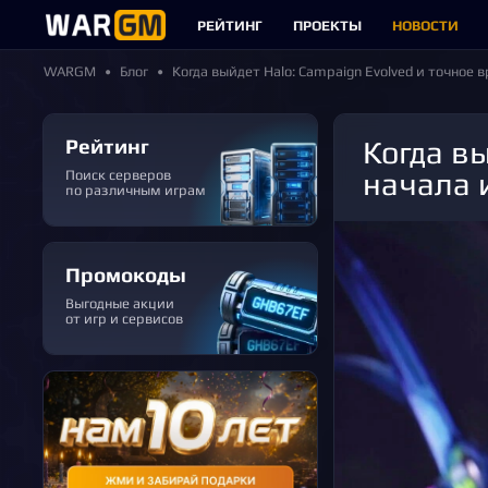
РЕЙТИНГ
ПРОЕКТЫ
НОВОСТИ
WARGM
Блог
Когда выйдет Halo: Campaign Evolved и точное 
Рейтинг
Когда выйдет Halo: Campaign Evolved и точное время
начала 
Поиск серверов
по различным играм
Промокоды
Выгодные акции
от игр и сервисов