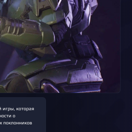
й игры, которая
ности о
ех поклонников