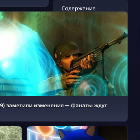
Содержание
В начало
Когда же состоится
релиз Halo: Campaign
Evolved?
В какое время ожидать
старт продаж Halo:
Campaign Evolved?
Комментарии
009) заметили изменения — фанаты ждут
6