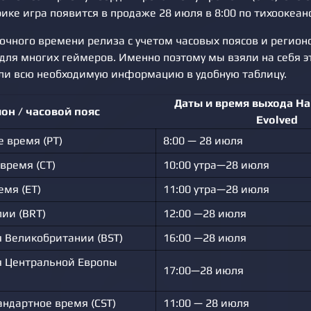
ике игра появится в продаже 28 июля в 8:00 по тихоокеан
очного времени релиза с учетом часовых поясов и регион
для многих геймеров. Именно поэтому мы взяли на себя э
али всю необходимую информацию в удобную таблицу.
Даты и время выхода Ha
он / часовой пояс
Evolved
е время (PT)
8:00 — 28 июля
время (CT)
10:00 утра—28 июля
емя (ET)
11:00 утра—28 июля
ии (BRT)
12:00 —28 июля
 Великобритании (BST)
16:00 —28 июля
я Центральной Европы
17:00—28 июля
андартное время (CST)
11:00 — 28 июля