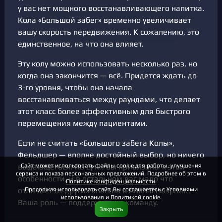
у вас нет мощного восстанавливающего напитка.
Кола «Большой забег» временно увеличивает
вашу скорость передвижения. К сожалению, это
единственное, на что она влияет.
Эту колу можно использовать несколько раз, но
когда она закончится — всё. Придется ждать до
3-го уровня, чтобы она начала
восстанавливаться между раундами, что делает
этот класс более эффективным для быстрого
перемещения между пациентами.
Если не считать «Большого забега Колы»,
Фельдшер — вполне достойный выбор, но ничего
Сайт может использовать файлы cookie для работы, улучшения
выдающегося. По сути, вы привязаны к этой
сервиса и показа персональных предложений. Подробнее об этом в
особенности, и в остальном вас мало что
Политике конфиденциальности.
Продолжая использовать сайт, Вы соглашаетесь с
Условиями
отличает от других классов в Animal Hospital.
использования
и
Политикой cookie
.
Ваша роль — поддерживать команду.
Закрыть