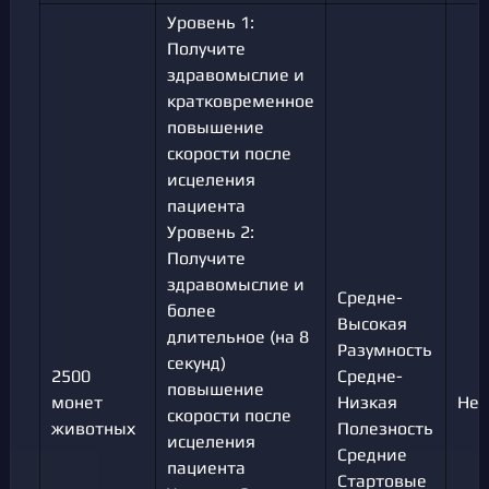
Уровень 1:
Получите
здравомыслие и
кратковременное
повышение
скорости после
исцеления
пациента
Уровень 2:
Получите
здравомыслие и
Средне-
более
Высокая
длительное (на 8
Разумность
секунд)
2500
Средне-
повышение
монет
Низкая
Нет
скорости после
животных
Полезность
исцеления
Средние
пациента
Стартовые