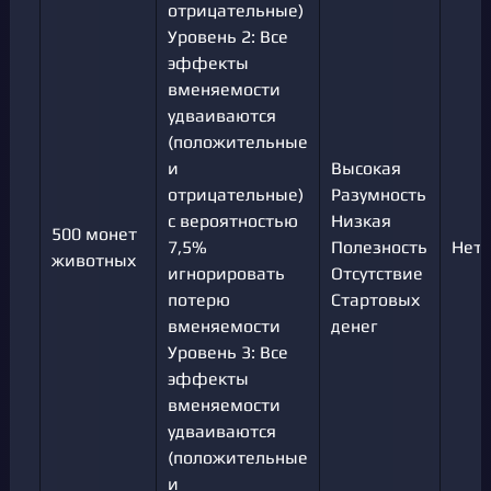
отрицательные)
Уровень 2: Все
эффекты
вменяемости
удваиваются
(положительные
и
Высокая
отрицательные)
Разумность
с вероятностью
Низкая
500 монет
7,5%
Полезность
Нет
животных
игнорировать
Отсутствие
потерю
Стартовых
вменяемости
денег
Уровень 3: Все
эффекты
вменяемости
удваиваются
(положительные
и