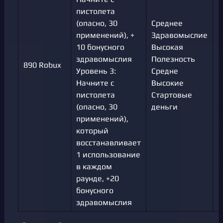
пистолета
(опасно, 30
Среднее
применений), +
Здравомыслие
10 бонусного
Высокая
здравомыслия
Полезность
890 Robux
П
Уровень 3:
Средне
Начните с
Высокие
пистолета
Стартовые
(опасно, 30
деньги
применений),
который
восстанавливает
1 использование
в каждом
раунде, +20
бонусного
здравомыслия