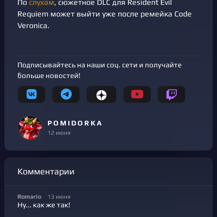
По
слухам
, сюжетное DLC для Resident Evil
Requiem может выйти уже после ремейка Code
Veronica.
Подписывайтесь на наши соц. сети и получайте
больше новостей!
P O M I D O R K A
12 июня
Комментарии
Romario
13 июня
Ну... как же так!