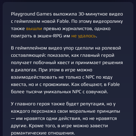
Playground Games выложила 30-минутное видео
с геймплеем новой Fable. По этому видеоролику
также
вышли
превью журналистов, однако
поиграть в экшен-RPG им
не удалось
.
В геймплейном видео упор сделали на ролевой
составляющей: показали, как главный герой
получает побочный квест и принимает решения
в диалогах. При этом в игре можно
взаимодействовать не только с NPC по ходу
квеста, но и с прохожими. Как обещают, в Fable
более тысячи уникальных NPC с озвучкой.
У главного героя также будет репутация, но у
каждого персонажа свои моральные принципы
— им нравятся одни действия, но не нравятся
другие. Кроме того, в игре можно завести
романтические отношения.