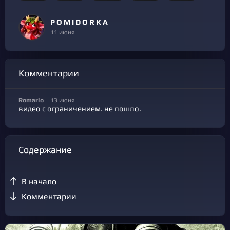
P O M I D O R K A
11 июня
Комментарии
Romario
13 июня
видео с ограничением. не пошло.
Содержание
В начало
Комментарии