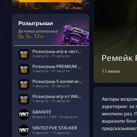
Розыгрыши
До конца розыгрыша
0
5
17
д
ч
m
Розыгрыш игр в честь Дня Рождения
Ремейк R
3 августа - 31 августа
Розыгрыш PREMIUM в честь Дня Рождения
11 июня
3 августа - 31 августа
Розыгрыш 5 копий игры R.E.P.O.
1 августа - 31 августа
Розыгрыш игр от WARGM
Авторы возрожд
1 августа - 31 августа
аудитории: за 
GRANITE
миллион раз. 
Вчера в 17:00 - 14 августа
выразили благ
SINTEZ PVE STALKER
предсказывают
4 августа - 11 августа