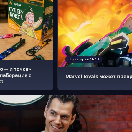
Позавчера в 16:13
о — и точка»
лаборация с
Marvel Rivals может прев
ct