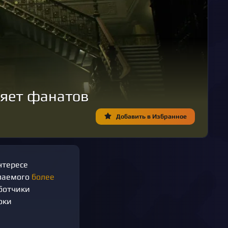
оряет фанатов
Добавить в Избранное
нтересе
елаемого
более
аботчики
оки