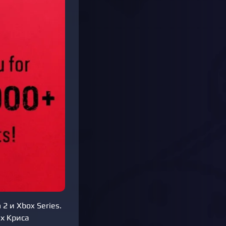
2 и Xbox Series.
х Криса