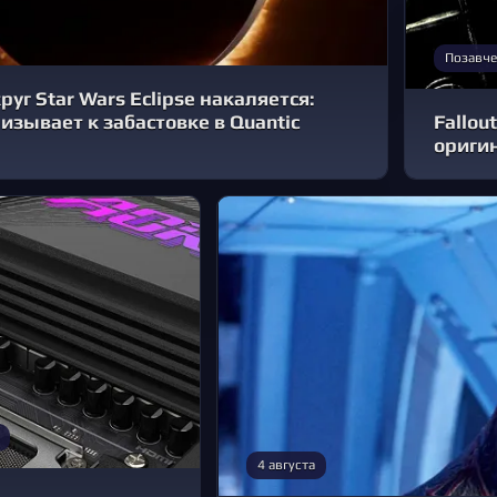
Позавче
уг Star Wars Eclipse накаляется:
зывает к забастовке в Quantic
Fallou
ориги
4 августа