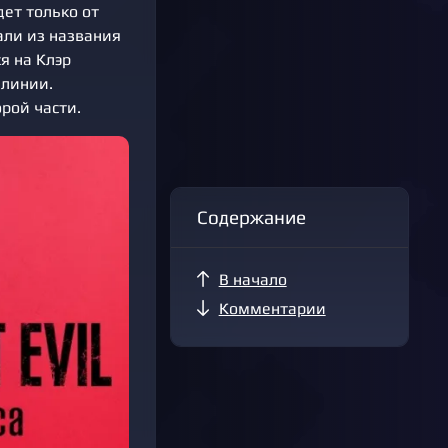
ет только от
али из названия
я на Клэр
 линии.
рой части.
Содержание
В начало
Комментарии