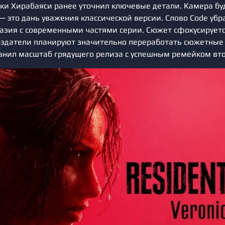
ки Хирабаяси ранее уточнил ключевые детали. Камера буд
— это дань уважения классической версии. Слово Code убр
азия с современными частями серии. Сюжет сфокусируетс
оздатели планируют значительно переработать сюжетные
внил масштаб грядущего релиза с успешным ремейком вто