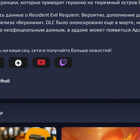
ранции, которые приводят героиню на тюремный остров 
ь данные о Resident Evil Requiem. Вероятно, дополнение д
релиза «Вероники». DLC было анонсировано еще в марте, н
По неофициальным данным, в аддоне может появиться Ада
 на наши соц. сети и получайте больше новостей!
fhell
и