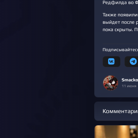
Редфилда во Ф
Также появилис
выйдет после 
пока скрыты. 
Подписывайтесь
Smacko
11 июня
Комментари