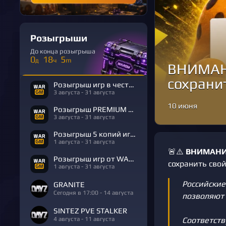
Розыгрыши
До конца розыгрыша
0
18
5
д
ч
m
ВНИМАНИ
сохрани
Розыгрыш игр в честь Дня Рождения
3 августа - 31 августа
10 июня
Розыгрыш PREMIUM в честь Дня Рождения
3 августа - 31 августа
Розыгрыш 5 копий игры R.E.P.O.
1 августа - 31 августа
🚨⚠️
ВНИМАНИ
Розыгрыш игр от WARGM
сохранить сво
1 августа - 31 августа
Российские
GRANITE
Сегодня в 17:00 - 14 августа
позволяют 
SINTEZ PVE STALKER
4 августа - 11 августа
Соответств