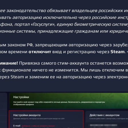
е законодательство обязывает владельцев российских и
вать авторизацию исключительно через российские инс
фона, портал «Госуслуги», единую биометрическую систем
онные системы, принадлежащие гражданам или юридиче
овым законом РФ, запрещающим авторизацию через зарубе
ором времени
отключит
вход и регистрацию через
Steam
. 
нимание!
Привязка самого стим-аккаунта останется возмож
х функционале ничего не изменится. Мы лишь отключим 
ерез Steam и заменим ее на авторизацию через электронн