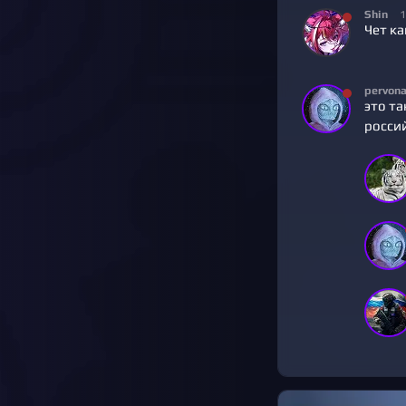
Shin
1
Чет ка
pervon
это т
росси