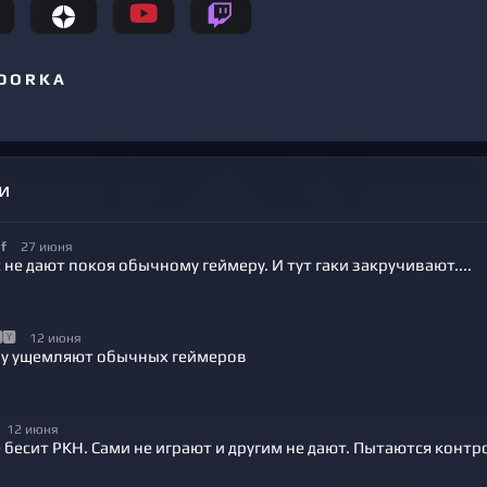
D O R K A
и
f
27 июня
 не дают покоя обычному геймеру. И тут гаки закручивают....
🆈
12 июня
у ущемляют обычных геймеров
12 июня
 бесит РКН. Сами не играют и другим не дают. Пытаются контр