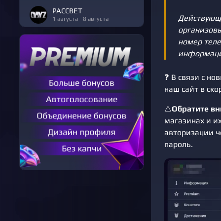
РАССВЕТ
Действующе
1 августа - 8 августа
организовы
номер теле
информаци
❓ В связи с н
наш сайт в ск
⚠️
Обратите в
магазинах и и
авторизации ч
пароль.