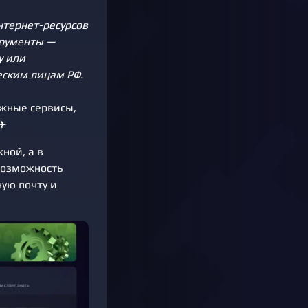
нтернет-ресурсов
трументы —
у или
ским лицам РФ.
жные сервисы,
✈️
ной, а в
возможность
ую почту и