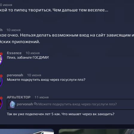
0 июня
кой то пипец твориться. Чем дальше тем веселее...
ah
10 июня
акое очко. Нельзя делать возможным вход на сайт зависящим
йских приложений.
Essence
10 июня
Плиз, забаньте ГОСДУМУ!
pervonah
10 июня
Можете подкрутить вход через госуслуги плз?
APXuTEKTOP
11 июня
pervonah
Можете подкрутить вход через госуслуги плз?
Так вк уже подключен лет 5 как. Что мешает через вк заходить?