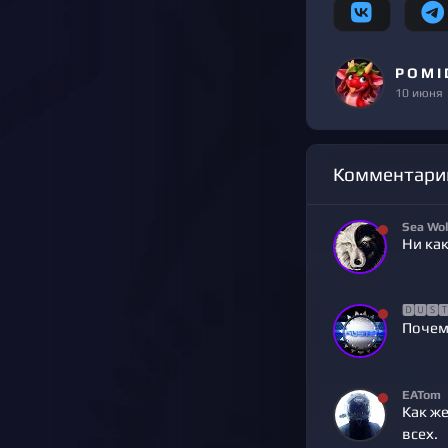
P O M I 
10 июня
Комментари
Sea Wol
Ни как
🅳🆄🆂
Почем
EATom
Как же
всех.