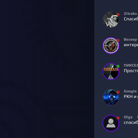
Zitraks
Спасиб
Вескер
интере
ПИКСЕ
Просто
Google
РКН и
Olga
спасиб