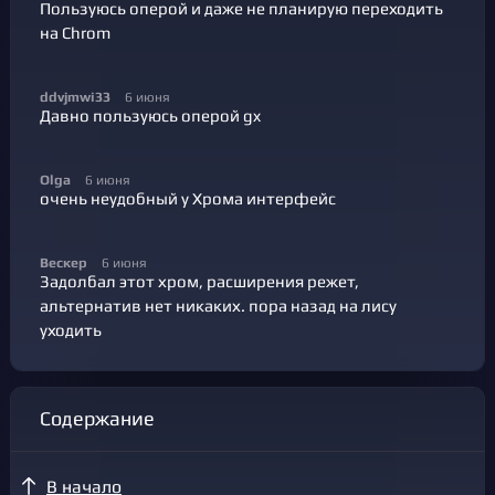
Пользуюсь оперой и даже не планирую переходить
на Chrom
ddvjmwi33
6 июня
Давно пользуюсь оперой gx
Olga
6 июня
очень неудобный у Хрома интерфейс
Вескер
6 июня
Задолбал этот хром, расширения режет,
альтернатив нет никаких. пора назад на лису
уходить
Содержание
В начало