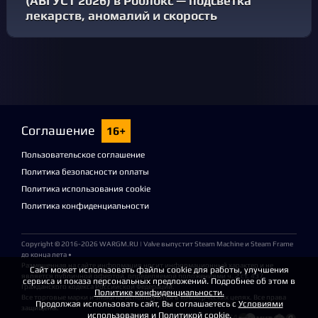
(АВГУСТ 2026) в Роблокс — подсветка
лекарств, аномалий и скорость
Соглашение
16+
Пользовательское соглашение
Политика безопасности оплаты
Политика использования cookie
Политика конфиденциальности
Copyright © 2016-2026
WARGM.RU
| Valve выпустит Steam Machine и Steam Frame
до конца лета •
Размещенная на сайте информация носит информационный характер и не
Сайт может использовать файлы cookie для работы, улучшения
является публичной офертой, определяемой положениями ч. 2 ст. 437
сервиса и показа персональных предложений. Подробнее об этом в
Гражданского кодекса Российской Федерации.
Политике конфиденциальности.
Все торговые марки и знаки не используются в коммерческих целях. Все права
Продолжая использовать сайт, Вы соглашаетесь с
Условиями
защищены.
использования
и
Политикой cookie
.