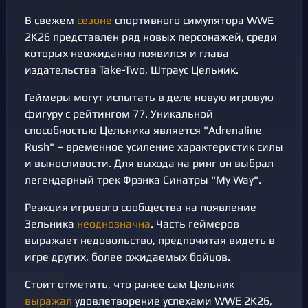
В свежем
сезоне
спортивного симулятора WWE
2K26 представлен ряд новых персонажей, среди
которых неожиданно появился и глава
издательства Take-Two, Штраус Цельник.
Геймеры могут испытать в деле новую игровую
фигуру с рейтингом 77. Уникальной
способностью Цельника является "Adrenaline
Rush" – временное усиление характеристик силы
и выносливости. Для выхода на ринг он выбрал
легендарный трек Фрэнка Синатры "My Way".
Реакция игрового сообщества на появление
Зельника
неоднозначна
. Часть геймеров
выражает недовольство, предпочитая видеть в
игре других, более ожидаемых бойцов.
Стоит отметить, что ранее сам Цельник
выражал
удовлетворение успехами WWE 2K26,