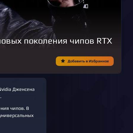
новых поколения чипов RTX
Добавить в Избранное
Nvidia Дженсена
.
ения чипов. В
 универсальных