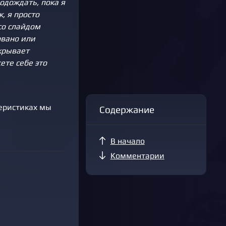
подождать, пока я
, я просто
со слайдом
овано или
ткрывает
ете себе это
теристиках мы
Содержание
В начало
Комментарии