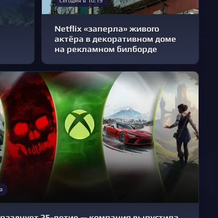
Сегодня в 10:19
Netflix «заперла» живого
актёра в декоративном доме
на рекламном билборде
а
празднует 25-летие — компания выпустила