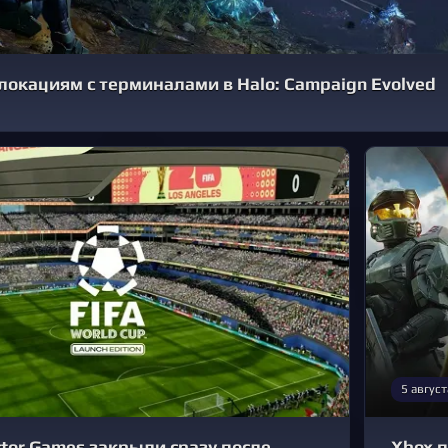
 локациям с терминалами в Halo: Campaign Evolved
5 август
tor Games закрыли сразу после
Xbox 