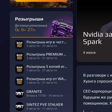
Розыгрыши
До конца розыгрыша
0
6
27
д
ч
m
Nvidia 
Spark
Розыгрыш игр в честь Дня Рождения
3 августа - 31 августа
4 июня
Розыгрыш PREMIUM в честь Дня Рождения
3 августа - 31 августа
Розыгрыш 5 копий игры R.E.P.O.
1 августа - 31 августа
В разговоре с
Розыгрыш игр от WARGM
Хуанга спросил
1 августа - 31 августа
CEO корпорац
GRANITE
Вчера в 17:00 - 14 августа
будущем же ру
помощников. Ху
SINTEZ PVE STALKER
4 августа - 11 августа