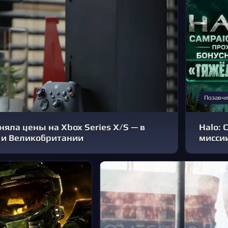
Позавче
дняла цены на Xbox Series X/S — в
Halo: 
 и Великобритании
мисси