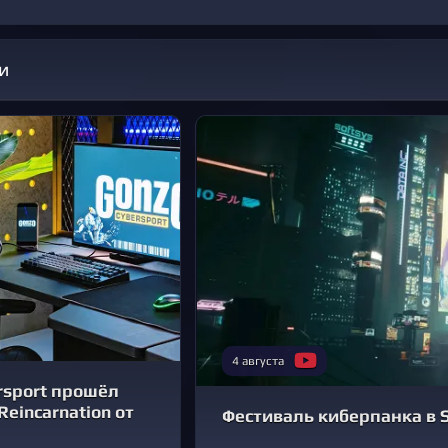
и
4 августа
rsport прошёл
 Reincarnation от
Фестиваль киберпанка в S