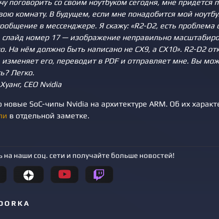
очу поговорить со своим ноутбуком сегодня, мне придется 
свою комнату. В будущем, если мне понадобится мой ноутбук
ообщение в мессенджере. Я скажу: «R2-D2, есть проблема 
, слайд номер 17 — изображение неправильно масштабир
о. На нём должно быть написано не CX9, а CX10». R2-D2 о
, изменяет его, переводит в PDF и отправляет мне. Вы мож
ь? Легко.
уанг, CEO Nvidia
о новые SoC-чипы Nvidia на архитектуре ARM. Об их харак
ли
в отдельной заметке.
 на наши соц. сети и получайте больше новостей!
D O R K A