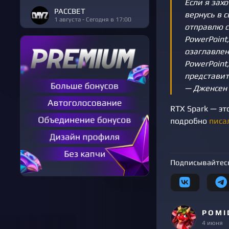
Если я зах
РАССВЕТ
вернусь в 
1 августа - Сегодня в 17:00
отправлю с
PowerPoint
озаглавлен
PowerPoint
представит
— Дженсен Х
RTX Spark — эт
подробно
писа
Подписывайтесь
P O M I 
4 июня