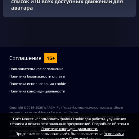
список и ID всех доступных движений для
аватара
Соглашение
16+
Пользовательское соглашение
Политика безопасности оплаты
Политика использования cookie
Политика конфиденциальности
Copyright © 2016-2026
WARGM.RU
| Глава «Таркова» намекает на масштабную
переработку карты «Маяк» • Escape from Tarkov
Размещенная на сайте информация носит информационный характер и не
Сайт может использовать файлы cookie для работы, улучшения
является публичной офертой, определяемой положениями ч. 2 ст. 437
сервиса и показа персональных предложений. Подробнее об этом в
Гражданского кодекса Российской Федерации.
Политике конфиденциальности.
Все торговые марки и знаки не используются в коммерческих целях. Все права
Продолжая использовать сайт, Вы соглашаетесь с
Условиями
защищены.
использования
и
Политикой cookie
.