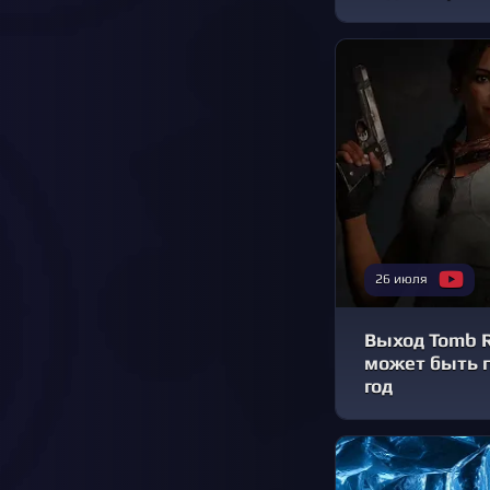
26 июля
Выход Tomb Ra
может быть п
год