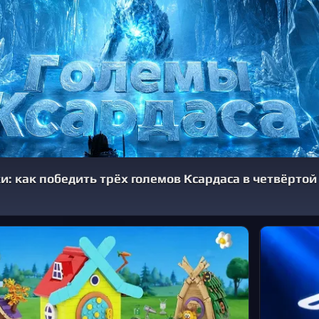
и: как победить трёх големов Ксардаса в четвёртой