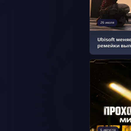
26 июля
Ubisoft меня
ремейки выг
6 августа