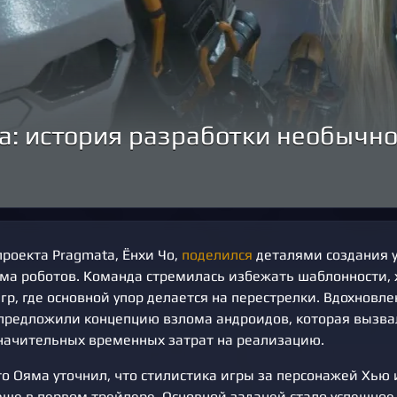
a: история разработки необычн
роекта Pragmata, Ёнхи Чо,
поделился
деталями создания 
ма роботов. Команда стремилась избежать шаблонности, 
гр, где основной упор делается на перестрелки. Вдохновл
предложили концепцию взлома андроидов, которая вызвал
начительных временных затрат на реализацию.
о Ояма уточнил, что стилистика игры за персонажей Хью 
еще в первом трейлере. Основной задачей стало успешно