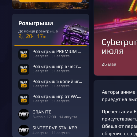
Розыгрыши
До конца розыгрыша
2
20
17
д
ч
m
Cyberpu
июля
Розыгрыш PREMIUM в честь Дня Рождения
3 августа - 31 августа
26 мая
Розыгрыш игр в честь Дня Рождения
3 августа - 31 августа
Розыгрыш 5 копий игры R.E.P.O.
1 августа - 31 августа
Авторы аниме-
Розыгрыш игр от WARGM
приедут на выс
1 августа - 31 августа
Презентация Ed
GRANITE
Вчера в 17:00 - 14 августа
присутствоват
Обещают первы
SINTEZ PVE STALKER
4 августа - 11 августа
общение с соз