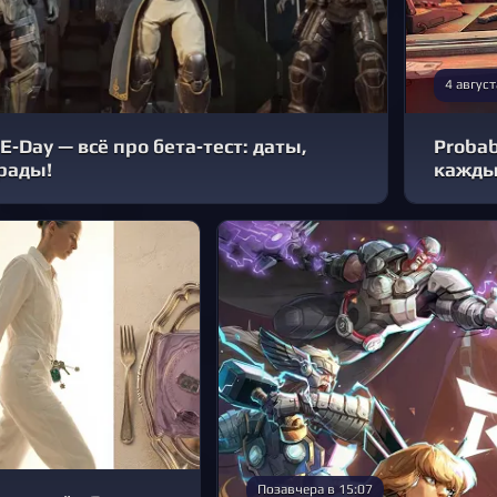
4 август
 E‑Day — всё про бета‑тест: даты,
Probab
рады!
кажды
Позавчера в 15:07