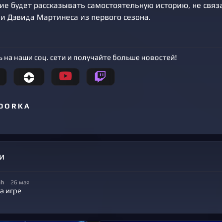
ие будет рассказывать самостоятельную историю, не связ
 Дэвида Мартинеса из первого сезона.
 на наши соц. сети и получайте больше новостей!
D O R K A
и
ah
26 мая
а игре