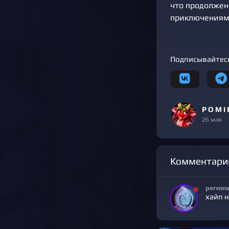
что продолжен
приключениями
Подписывайтесь
P O M I 
26 мая
Комментари
pervon
хайп н