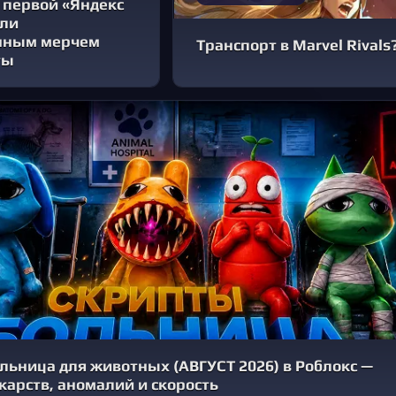
первой «Яндекс
али
нным мерчем
Транспорт в Marvel Riva
ты
льница для животных (АВГУСТ 2026) в Роблокс —
карств, аномалий и скорость