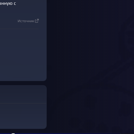
анную с
Источник