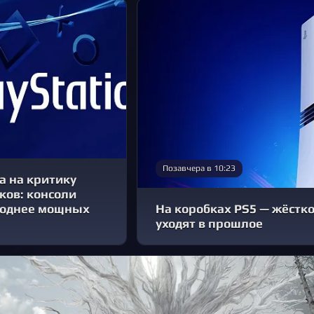
Позавчера в 10:23
а на критику
сков: консоли
годнее мощных
На коробках PS5 — жёстк
уходят в прошлое