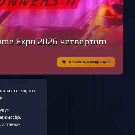
nime Expo 2026 четвёртого
Добавить в Избранное
льных сетях, что
я.
удут
режиссёр.
 а также