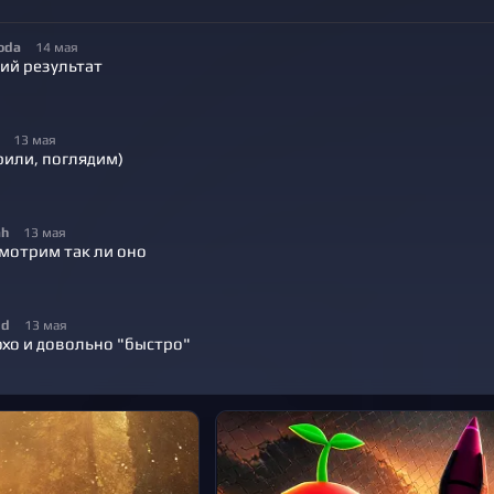
oda
14 мая
ий результат
13 мая
рили, поглядим)
ah
13 мая
смотрим так ли оно
id
13 мая
охо и довольно "быстро"