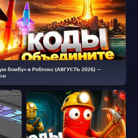
ю бомбу» в Роблокс (АВГУСТЬ 2026) —
ги