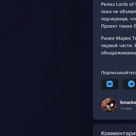
Релиз Lords of 
пока не объявл
подчеркнув, ч
Проект также 
Ранее Марек Т
первой части.
обнадеживающ
Подписывайтесь
Smacko
12 мая
Комментари