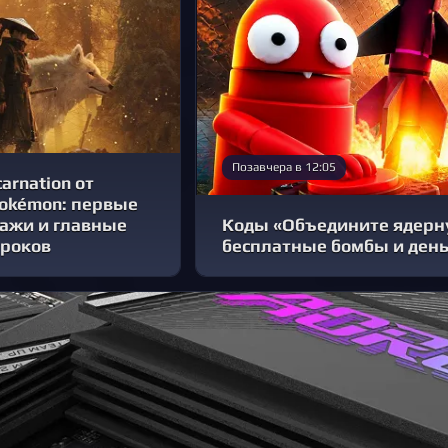
Позавчера в 12:05
carnation от
Pokémon: первые
дажи и главные
Коды «Объедините ядерну
гроков
бесплатные бомбы и день