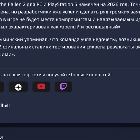
the Fallen 2 для PC и PlayStation 5 намечен на 2026 год. То
ена, но разработчики уже успели сделать ряд громких зая
то в игре не будет места компромиссам и навязываемым и
был охарактеризован как «зрелый и беспощадный».
ыминский упоминал, что команда учла недочеты, возникш
 В финальных стадиях тестирования сиквела результаты о
ими».
 на наши соц. сети и получайте больше новостей!
fhell
и