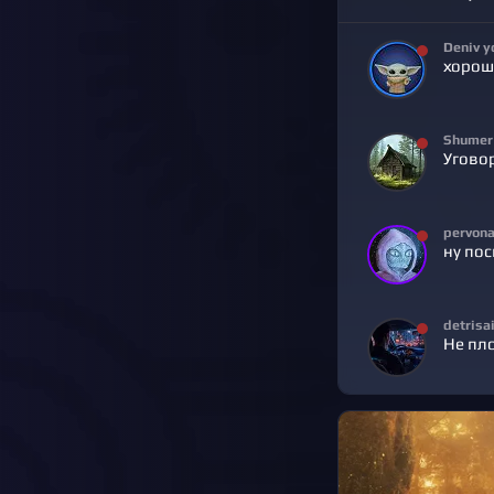
Deniv y
хорош
Shumer
Угово
pervon
ну по
detrisa
Не пл