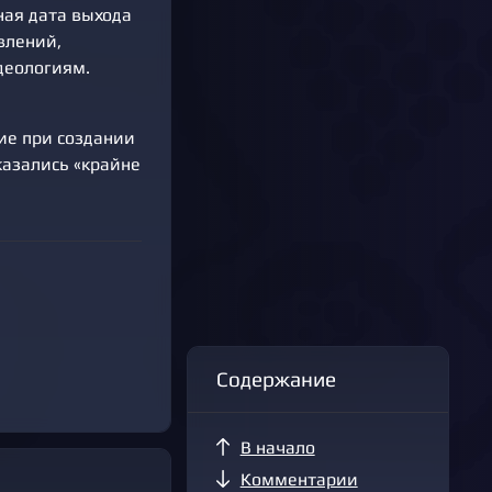
чная дата выхода
влений,
деологиям.
ие при создании
казались «крайне
Содержание
В начало
Комментарии