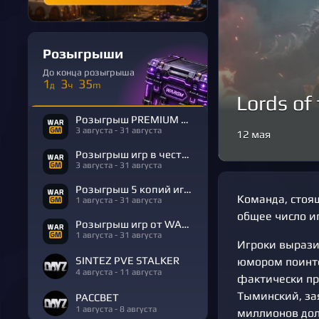
Розыгрыши
До конца розыгрыша
1
3
35
д
ч
m
Lords of
Розыгрыш PREMIUM в честь Дня Рождения
3 августа - 31 августа
12 мая
Розыгрыш игр в честь Дня Рождения
3 августа - 31 августа
Розыгрыш 5 копий игры R.E.P.O.
Команда, стоящ
1 августа - 31 августа
общее число и
Розыгрыш игр от WARGM
1 августа - 31 августа
Игроки вырази
SINTEZ PVE STALKER
юмором поинтер
4 августа - 11 августа
фактически пр
Тыминский, зая
РАССВЕТ
1 августа - 8 августа
миллионов дол