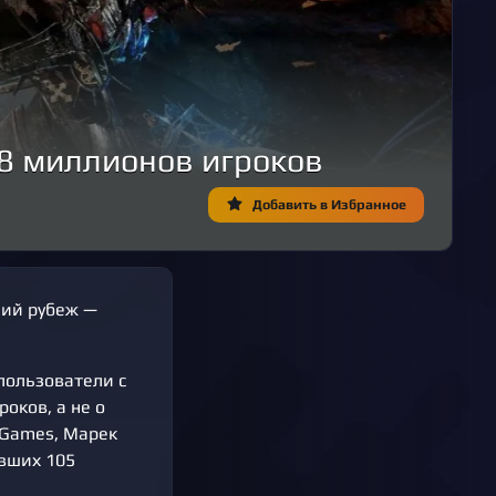
в 8 миллионов игроков
Добавить в Избранное
щий рубеж —
пользователи с
оков, а не о
 Games, Марек
ивших 105